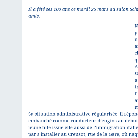
Il a fêté ses 100 ans ce mardi 25 mars au salon Sch
amis.
N
p
n
a
c
q
A
s
a
t
l
a
m
Sa situation administrative régularisée, il répon
embauché comme conducteur d’engins au début de
jeune fille issue elle aussi de l’immigration ital
par s’installer au Creusot, rue de la Gare, où na