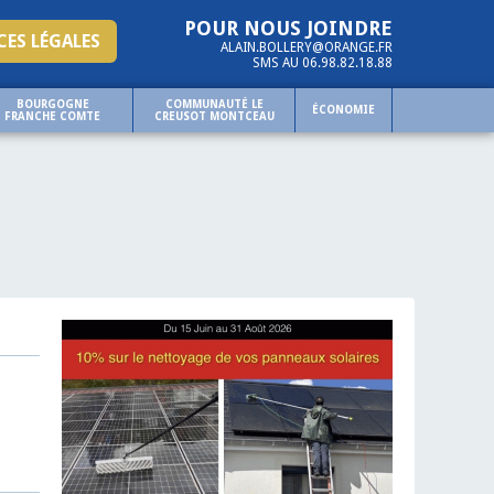
POUR NOUS JOINDRE
ES LÉGALES
ALAIN.BOLLERY@ORANGE.FR
SMS AU 06.98.82.18.88
BOURGOGNE
COMMUNAUTÉ LE
ÉCONOMIE
FRANCHE COMTE
CREUSOT MONTCEAU