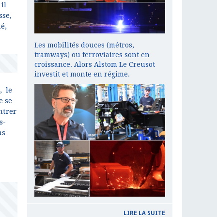
il
sse,
té,
Les mobilités douces (métros,
tramways) ou ferroviaires sont en
croissance. Alors Alstom Le Creusot
investit et monte en régime.
, le
e se
ntrer
s-
as
LIRE LA SUITE