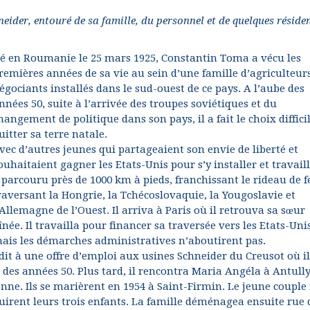
neider, entouré de sa famille, du personnel et de quelques résiden
é en Roumanie le 25 mars 1925, Constantin Toma a vécu les
remières années de sa vie au sein d’une famille d’agriculteur
égociants installés dans le sud-ouest de ce pays. A l’aube des
nnées 50, suite à l’arrivée des troupes soviétiques et du
hangement de politique dans son pays, il a fait le choix diffici
uitter sa terre natale.
vec d’autres jeunes qui partageaient son envie de liberté et
ouhaitaient gagner les Etats-Unis pour s’y installer et travaille
 parcouru près de 1000 km à pieds, franchissant le rideau de f
raversant la Hongrie, la Tchécoslovaquie, la Yougoslavie et
’Allemagne de l’Ouest. Il arriva à Paris où il retrouva sa sœur
înée. Il travailla pour financer sa traversée vers les Etats-Uni
ais les démarches administratives n’aboutirent pas.
dit à une offre d’emploi aux usines Schneider du Creusot où il
s années 50. Plus tard, il rencontra Maria Angéla à Antully
ienne. Ils se marièrent en 1954 à Saint-Firmin. Le jeune couple 
quirent leurs trois enfants. La famille déménagea ensuite rue 