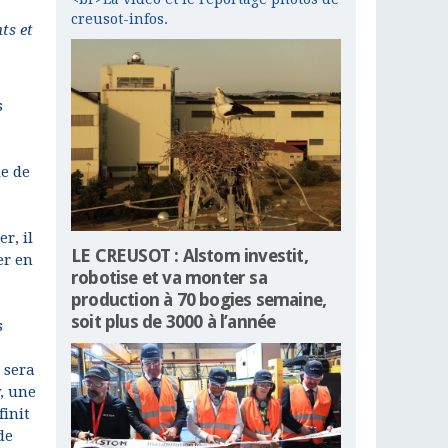
creusot-infos.
ts et
s
le de
r, il
LE CREUSOT : Alstom investit,
er en
robotise et va monter sa
production à 70 bogies semaine,
soit plus de 3000 à l’année
s
 sera
, une
finit
de