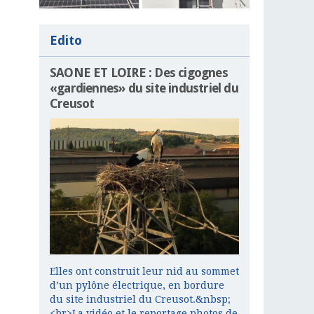
Edito
SAONE ET LOIRE : Des cigognes
«gardiennes» du site industriel du
Creusot
Elles ont construit leur nid au sommet
d’un pylône électrique, en bordure
du site industriel du Creusot.&nbsp;
<br>La vidéo et le reportage photos de