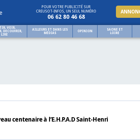
POUR VOTRE PUBLICITÉ SUR
ANNONC
CREUSOT-INFOS, UN SEUL NUMÉRO
e
06 62 80 46 68
TIR, VOIR,
AILLEURS ET DANS LES
SAONE ET
, DECOUVRIR,
OPINION
MÉDIAS
LOIRE
LIRE
u centenaire à l’E.H.P.A.D Saint-Henri