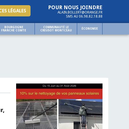
POUR NOUS JOINDRE
ES LÉGALES
ALAIN.BOLLERY@ORANGE.FR
SMS AU 06.98.82.18.88
BOURGOGNE
COMMUNAUTÉ LE
ÉCONOMIE
FRANCHE COMTE
CREUSOT MONTCEAU
r,