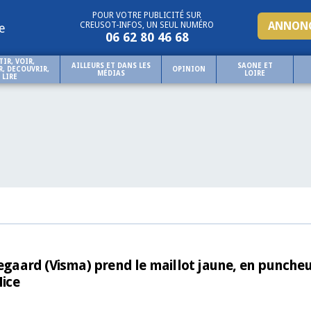
POUR VOTRE PUBLICITÉ SUR
ANNONC
CREUSOT-INFOS, UN SEUL NUMÉRO
e
06 62 80 46 68
TIR, VOIR,
AILLEURS ET DANS LES
SAONE ET
, DECOUVRIR,
OPINION
MÉDIAS
LOIRE
LIRE
gegaard (Visma) prend le maillot jaune, en puncheu
Nice