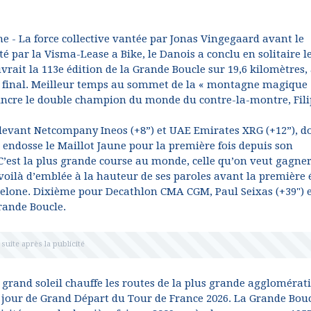
one - La force collective vantée par Jonas Vingegaard avant le
 par la Visma-Lease a Bike, le Danois a conclu en solitaire l
rait la 113e édition de la Grande Boucle sur 19,6 kilomètres,
le final. Meilleur temps au sommet de la « montagne magique 
aincre le double champion du monde du contre-la-montre, Fil
 devant Netcompany Ineos (+8”) et UAE Emirates XRG (+12”), do
endosse le Maillot Jaune pour la première fois depuis son
C’est la plus grande course au monde, celle qu’on veut gagner 
e voilà d’emblée à la hauteur de ses paroles avant la première
celone. Dixième pour Decathlon CMA CGM, Paul Seixas (+39") e
rande Boucle.
n grand soleil chauffe les routes de la plus grande agglomérat
 jour de Grand Départ du Tour de France 2026. La Grande Bou