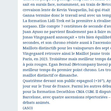
sait en sursis face, notamment, au train de Net
crevaison lente de Kevin Vauquelin, lui qui était
Ganna termine donc le travail seul avec un tem
La formation Lidl-Trek est la première à rivali
sorpaso. Elle compte 7 centièmes de seconde d'a
Juan Ayuso ne parvient finalement pas à faire mi
Jonas Vingegaard annonçait « très bien équilibrée
secondes, et son chrono résiste aussi à l'ascens
Maillots distinctifs pour les vainqueurs des sept
Vingegaard retrouve ainsi le Maillot Jaune troi
Paris, en 2023. Troisième mais meilleur temps da
à pois rouges. Egan Bernal (Netcompany Ineos) pr
meilleur temps du premier point chrono. Les tro
maillot distinctif ce dimanche.
Quatrième devant son public espagnol (+16”), Ay
jour sur le Tour de France. Parmi les autres débu
pour la formation Decathlon CMA CGM. Il disput
Barcelone, avec quatre ascensions répertoriées –
débats animés.
(ASO)