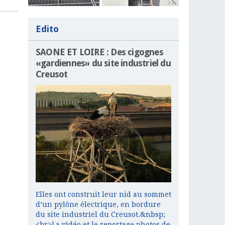
Edito
SAONE ET LOIRE : Des cigognes
«gardiennes» du site industriel du
Creusot
Elles ont construit leur nid au sommet
d’un pylône électrique, en bordure
du site industriel du Creusot.&nbsp;
<br>La vidéo et le reportage photos de