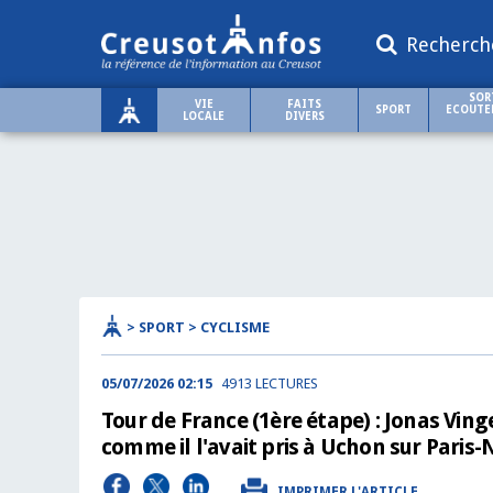
Recherch
SOR
VIE
FAITS
SPORT
ECOUTER
LOCALE
DIVERS
> SPORT > CYCLISME
05/07/2026 02:15
4913 LECTURES
Tour de France (1ère étape) : Jonas Vin
comme il l'avait pris à Uchon sur Paris-
IMPRIMER L'ARTICLE