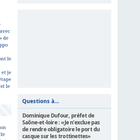
e
 avec
» de
ippo
nt le
et je
 étape
st le
Questions à...
Dominique Dufour, préfet de
Saône-et-loire : «Je n’exclue pas
ion
de rendre obligatoire le port du
cle
casque sur les trottinettes»