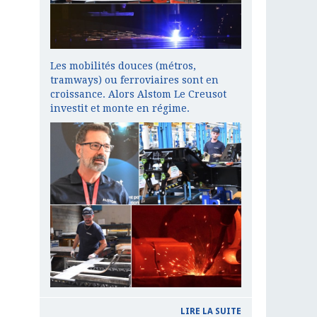
Les mobilités douces (métros,
tramways) ou ferroviaires sont en
croissance. Alors Alstom Le Creusot
investit et monte en régime.
LIRE LA SUITE