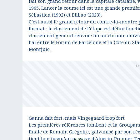
fait son grand retour dans la capitale catalane, v
1965. Lancer la course ici est une grande premiè
Sébastien (1992) et Bilbao (2023).
C’est aussi le grand retour du contre-la-montre
format : le classement de l’étape est défini fonc
classement général renvoie lui au chrono individ
bal entre le Forum de Barcelone et la Côte du S
Montjuïc.
Ganna fait fort, mais Vingegaard trop fort
Les premières références tombent et la Groupama
finale de Romain Grégoire, galvanisé par son réc
tient bon jusqu’au passage d'Alpecin-Premier Tec