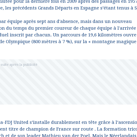
isitée pour la dernière fois en 2009 après des passages en 1957
re, les précédents Grands Départs en Espagne s’étant tenus à S
 par équipe après sept ans d'absence, mais dans un nouveau
tion du temps du premier coureur de chaque équipe à l'arrivée 
uel inscrit par chacun. Un parcours de 19,6 kilomètres ouvre
tade Olympique (800 mètres à 7 %), sur la « montagne magique
-FDJ United s’installe durablement en tête grâce à l’ascensi
ent titre de champion de France sur route . La formation tric
h et de son leader Mathieu van der Poel. Mais le Néerlandais