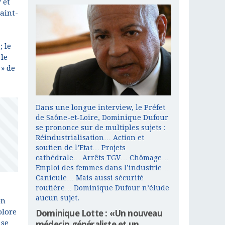
 et
aint-
; le
 le
 » de
Dans une longue interview, le Préfet
de Saône-et-Loire, Dominique Dufour
se prononce sur de multiples sujets :
Réindustrialisation… Action et
soutien de l’Etat… Projets
cathédrale… Arrêts TGV… Chômage…
Emploi des femmes dans l’industrie…
Canicule… Mais aussi sécurité
routière… Dominique Dufour n’élude
aucun sujet.
on
olore
Dominique Lotte : «Un nouveau
 se
médecin généraliste et un