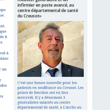
infirmier en poste avancé, au
ippo
centre départemental de santé
ue.
du Creusot»
nt.
 que
de 8
s.
ral à
blanc
c un
r
C’est une bonne nouvelle pour les
ndes
patients en souffrance au Creusot. Les
prises de fonction ont eu lieu
es
mercredi. Il y a désormais 3
généralistes salariés au centre
départemental de santé, à L’Arche au