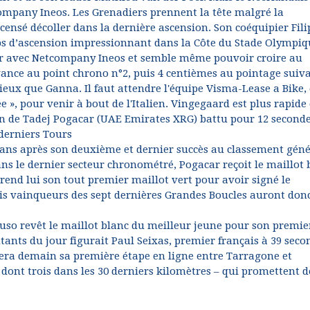
company Ineos. Les Grenadiers prennent la tête malgré la
 censé décoller dans la dernière ascension. Son coéquipier Fil
ps d’ascension impressionnant dans la Côte du Stade Olympiq
ser avec Netcompany Ineos et semble même pouvoir croire au
vance au point chrono n°2, puis 4 centièmes au pointage suiva
eux que Ganna. Il faut attendre l'équipe Visma-Lease a Bike,
 », pour venir à bout de l'Italien. Vingegaard est plus rapide 
ion de Tadej Pogacar (UAE Emirates XRG) battu pour 12 seconde
 derniers Tours
s ans après son deuxième et dernier succès au classement géné
ns le dernier secteur chronométré, Pogacar reçoit le maillot 
end lui son tout premier maillot vert pour avoir signé le
is vainqueurs des sept dernières Grandes Boucles auront don
uso revêt le maillot blanc du meilleur jeune pour son premie
tants du jour figurait Paul Seixas, premier français à 39 seco
era demain sa première étape en ligne entre Tarragone et
 dont trois dans les 30 derniers kilomètres – qui promettent d