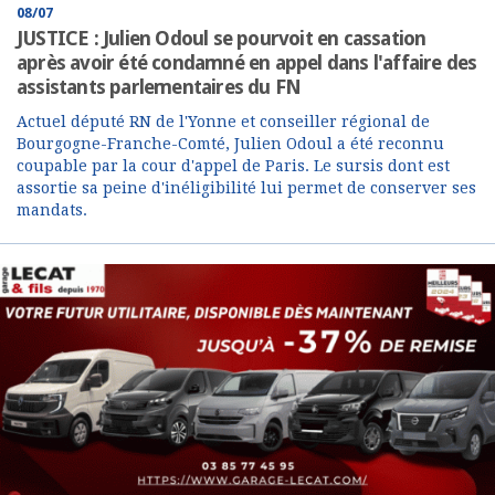
08/07
JUSTICE : Julien Odoul se pourvoit en cassation
après avoir été condamné en appel dans l'affaire des
assistants parlementaires du FN
Actuel député RN de l'Yonne et conseiller régional de
Bourgogne-Franche-Comté, Julien Odoul a été reconnu
coupable par la cour d'appel de Paris. Le sursis dont est
assortie sa peine d'inéligibilité lui permet de conserver ses
mandats.