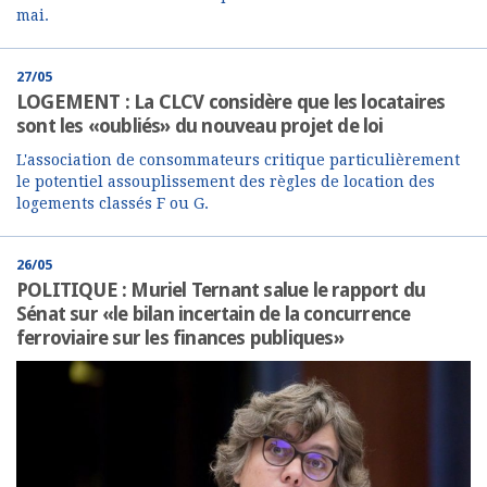
mai.
27/05
LOGEMENT : La CLCV considère que les locataires
sont les «oubliés» du nouveau projet de loi
L'association de consommateurs critique particulièrement
le potentiel assouplissement des règles de location des
logements classés F ou G.
26/05
POLITIQUE : Muriel Ternant salue le rapport du
Sénat sur «le bilan incertain de la concurrence
ferroviaire sur les finances publiques»