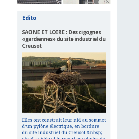
Edito
SAONE ET LOIRE : Des cigognes
«gardiennes» du site industriel du
Creusot
Elles ont construit leur nid au sommet
d’un pylône électrique, en bordure
du site industriel du Creusot.&nbsp;
<br>La vidéo et le reportage photos de