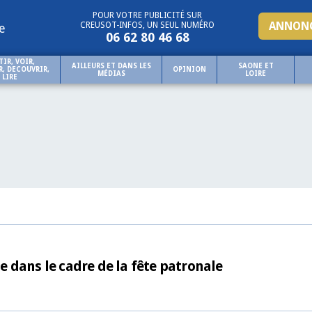
POUR VOTRE PUBLICITÉ SUR
ANNONC
CREUSOT-INFOS, UN SEUL NUMÉRO
e
06 62 80 46 68
TIR, VOIR,
AILLEURS ET DANS LES
SAONE ET
, DECOUVRIR,
OPINION
MÉDIAS
LOIRE
LIRE
 dans le cadre de la fête patronale