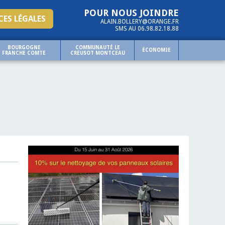
POUR NOUS JOINDRE
ES LÉGALES
ALAIN.BOLLERY@ORANGE.FR
SMS AU 06.98.82.18.88
BOURGOGNE
COMMUNAUTÉ LE
ÉCONOMIE
FRANCHE COMTE
CREUSOT MONTCEAU