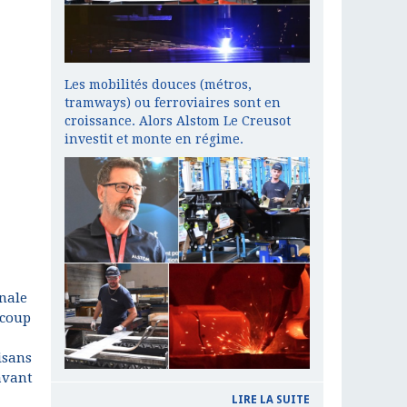
Les mobilités douces (métros,
tramways) ou ferroviaires sont en
croissance. Alors Alstom Le Creusot
investit et monte en régime.
onale
 coup
isans
 avant
LIRE LA SUITE