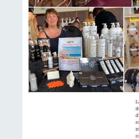
L
d
d
e
m
o