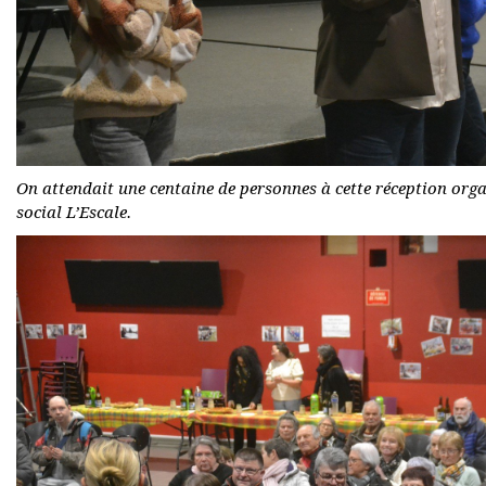
On attendait une centaine de personnes à cette réception orga
social L’Escale.