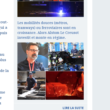
tout-
Les mobilités douces (métros,
qui a
tramways) ou ferroviaires sont en
croissance. Alors Alstom Le Creusot
 puis
investit et monte en régime.
eau
plus
de la
ème
e
u
LIRE LA SUITE