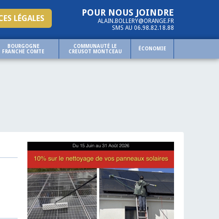
POUR NOUS JOINDRE
ES LÉGALES
ALAIN.BOLLERY@ORANGE.FR
SMS AU 06.98.82.18.88
BOURGOGNE
COMMUNAUTÉ LE
ÉCONOMIE
FRANCHE COMTE
CREUSOT MONTCEAU