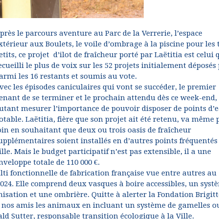
près le parcours aventure au Parc de la Verrerie, l’espace
xtérieur aux Boulets, le voile d’ombrage à la piscine pour les 
etits, ce projet d’ilot de fraîcheur porté par Laëtitia est celui 
ecueilli le plus de voix sur les 52 projets initialement déposés
armi les 16 restants et soumis au vote.
vec les épisodes caniculaires qui vont se succéder, le premier
enant de se terminer et le prochain attendu dès ce week-end,
utant mesurer l’importance de pouvoir disposer de points d’
otable. Laëtitia, fière que son projet ait été retenu, va même 
oin en souhaitant que deux ou trois oasis de fraîcheur
upplémentaires soient installés en d’autres points fréquentés 
ille. Mais le budget participatif n’est pas extensible, il a une
nveloppe totale de 110 000 €.
lti fonctionnelle de fabrication française vue entre autres au
 2024. Elle comprend deux vasques à boire accessibles, un syst
sation et une ombrière. Quitte à alerter la Fondation Brigitt
 à nos amis les animaux en incluant un système de gamelles o
ld Sutter, responsable transition écologique à la Ville.