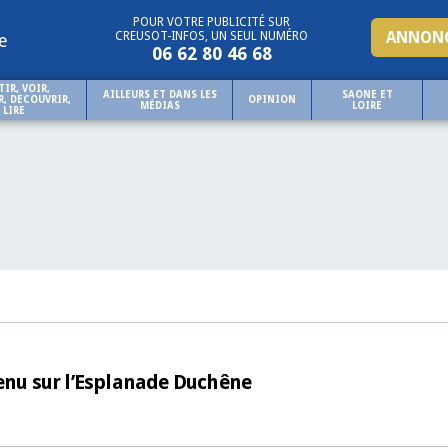
POUR VOTRE PUBLICITÉ SUR
ANNONC
CREUSOT-INFOS, UN SEUL NUMÉRO
e
06 62 80 46 68
TIR, VOIR,
AILLEURS ET DANS LES
SAONE ET
, DECOUVRIR,
OPINION
MÉDIAS
LOIRE
LIRE
venu sur l’Esplanade Duchêne