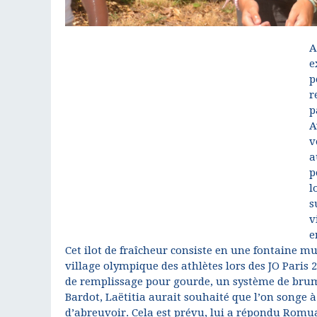
A
e
p
r
p
A
v
a
p
l
s
v
e
Cet ilot de fraîcheur consiste en une fontaine mu
village olympique des athlètes lors des JO Paris
de remplissage pour gourde, un système de brumi
Bardot, Laëtitia aurait souhaité que l’on songe
d’abreuvoir. Cela est prévu, lui a répondu Romua