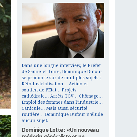
Dans une longue interview, le Préfet
de Saône-et-Loire, Dominique Dufour
se prononce sur de multiples sujets :
Réindustrialisation… Action et
soutien de l’Etat… Projets
cathédrale… Arrêts TGV… Chômage…
Emploi des femmes dans l’industrie…
Canicule… Mais aussi sécurité
routière… Dominique Dufour n’élude
aucun sujet.
Dominique Lotte : «Un nouveau
médecin généraliste et un