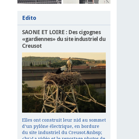
Edito
SAONE ET LOIRE : Des cigognes
«gardiennes» du site industriel du
Creusot
Elles ont construit leur nid au sommet
d’un pylône électrique, en bordure
du site industriel du Creusot.&nbsp;
<br>La vidéo et le reportage photos de