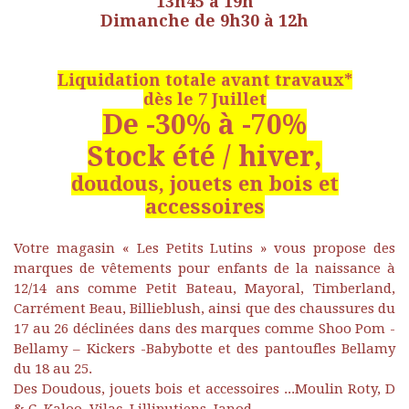
13h45 à 19h
Dimanche de 9h30 à 12h
Liquidation totale avant travaux*
dès le 7 Juillet
De -30% à -70%
Stock été / hiver,
doudous, jouets en bois et
accessoires
Votre magasin « Les Petits Lutins » vous propose des
marques de vêtements pour enfants de la naissance à
12/14 ans comme Petit Bateau, Mayoral, Timberland,
Carrément Beau, Billieblush, ainsi que des chaussures du
17 au 26 déclinées dans des marques comme Shoo Pom -
Bellamy – Kickers -Babybotte et des pantoufles Bellamy
du 18 au 25.
Des Doudous, jouets bois et accessoires ...Moulin Roty, D