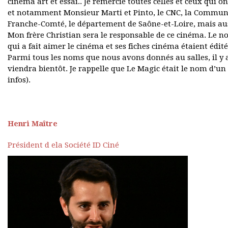
cinéma art et essai.. Je remercie toutes celles et ceux qui on
et notamment Monsieur Marti et Pinto, le CNC, la Communa
Franche-Comté, le département de Saône-et-Loire, mais aus
Mon frère Christian sera le responsable de ce cinéma. Le n
qui a fait aimer le cinéma et ses fiches cinéma étaient édit
Parmi tous les noms que nous avons donnés au salles, il y a
viendra bientôt. Je rappelle que Le Magic était le nom d’un
infos).
Henri Maître
Président d ela Société ID Ciné