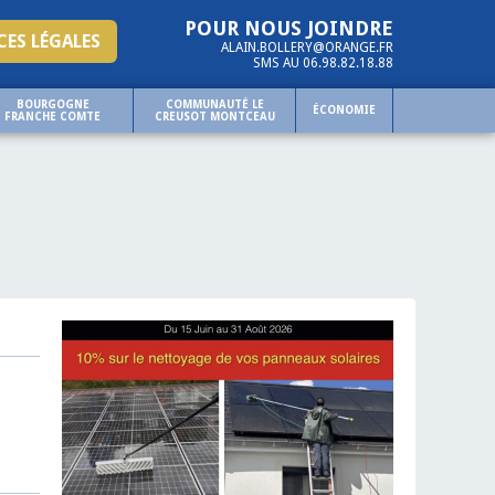
POUR NOUS JOINDRE
ES LÉGALES
ALAIN.BOLLERY@ORANGE.FR
SMS AU 06.98.82.18.88
BOURGOGNE
COMMUNAUTÉ LE
ÉCONOMIE
FRANCHE COMTE
CREUSOT MONTCEAU