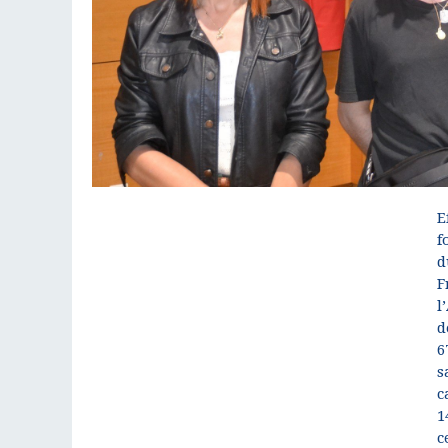
E
f
d
F
l
d
6
s
c
1
c