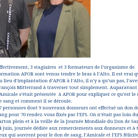
ffectivement, 3 stagiaires et 3 formateurs de l’organisme de
ormation APOR sont venus tendre le bras à l’Alto. Il est vrai 
u lieu d’implantation d’APOR à l’Alto, il n’y a qu’un pas, l’av
rançois Mitterrand à traverser tout simplement. Auparavant
’Amicale s’était présentée à APOR pour expliquer ce qu’est le
e sang et comment il se déroule.
7 personnes dont 9 nouveaux donneurs ont effectué un don d
ang pour 70 rendez-vous fixés par l’EFS. On n’était pas loin d
arton plein et à la veille de la Journée Mondiale du Don de Sa
4 juin, journée dédiée aux remerciements aux donneurs et à 
eux qui œuvrent pour le don de sang, l’Amicale et l’EFS félicit