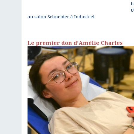
t
U
au salon Schneider à Industeel.
Le premier don d’Amélie Charles