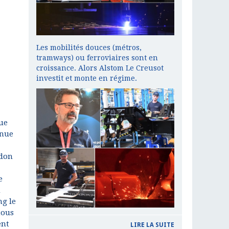
Les mobilités douces (métros,
tramways) ou ferroviaires sont en
croissance. Alors Alstom Le Creusot
investit et monte en régime.
que
enue
 don
e
u
ng le
tous
ent
LIRE LA SUITE