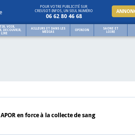
POUR VOTRE PUBLICITÉ SUR
ANNONC
CREUSOT-INFOS, UN SEUL NUMÉRO
e
06 62 80 46 68
TIR, VOIR,
AILLEURS ET DANS LES
SAONE ET
, DECOUVRIR,
OPINION
MÉDIAS
LOIRE
LIRE
APOR en force à la collecte de sang