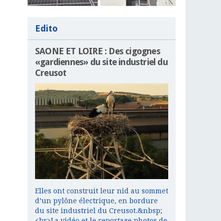
Edito
SAONE ET LOIRE : Des cigognes
«gardiennes» du site industriel du
Creusot
Elles ont construit leur nid au sommet
d’un pylône électrique, en bordure
du site industriel du Creusot.&nbsp;
<br>La vidéo et le reportage photos de