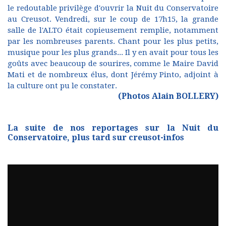
le redoutable privilège d'ouvrir la Nuit du Conservatoire
au Creusot. Vendredi, sur le coup de 17h15, la grande
salle de l'ALTO était copieusement remplie, notamment
par les nombreuses parents. Chant pour les plus petits,
musique pour les plus grands... Il y en avait pour tous les
goûts avec beaucoup de sourires, comme le Maire David
Mati et de nombreux élus, dont Jérémy Pinto, adjoint à
la culture ont pu le constater.
(Photos Alain BOLLERY)
La suite de nos reportages sur la Nuit du
Conservatoire, plus tard sur creusot-infos