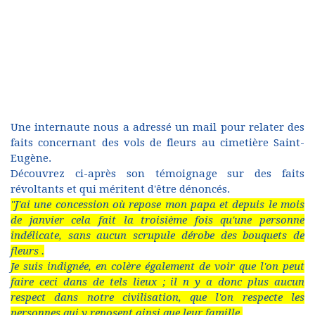
Une internaute nous a adressé un mail pour relater des
faits concernant des vols de fleurs au cimetière Saint-
Eugène.
Découvrez ci-après son témoignage sur des faits
révoltants et qui méritent d'être dénoncés.
"J'ai une concession où repose mon papa et depuis le mois
de janvier cela fait la troisième fois qu'une personne
indélicate, sans aucun scrupule dérobe des bouquets de
fleurs .
Je suis indignée, en colère également de voir que l'on peut
faire ceci dans de tels lieux ; il n y a donc plus aucun
respect dans notre civilisation, que l'on respecte les
personnes qui y reposent ainsi que leur famille.