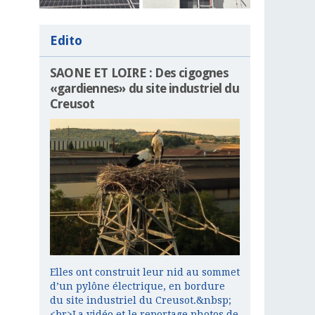
Edito
SAONE ET LOIRE : Des cigognes
«gardiennes» du site industriel du
Creusot
Elles ont construit leur nid au sommet
d’un pylône électrique, en bordure
du site industriel du Creusot.&nbsp;
<br>La vidéo et le reportage photos de