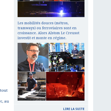
Les mobilités douces (métros,
tramways) ou ferroviaires sont en
croissance. Alors Alstom Le Creusot
investit et monte en régime.
 tout
c, au
LIRE LA SUITE