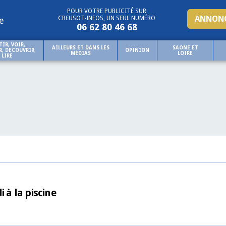
POUR VOTRE PUBLICITÉ SUR
ANNONC
CREUSOT-INFOS, UN SEUL NUMÉRO
e
06 62 80 46 68
TIR, VOIR,
AILLEURS ET DANS LES
SAONE ET
, DECOUVRIR,
OPINION
MÉDIAS
LOIRE
LIRE
 à la piscine