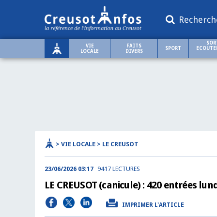
Recherch
SOR
VIE
FAITS
SPORT
ECOUTER
LOCALE
DIVERS
> VIE LOCALE > LE CREUSOT
23/06/2026 03:17
9417 LECTURES
LE CREUSOT (canicule) : 420 entrées lundi
IMPRIMER L'ARTICLE