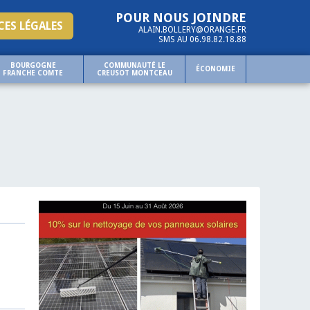
POUR NOUS JOINDRE
ES LÉGALES
ALAIN.BOLLERY@ORANGE.FR
SMS AU 06.98.82.18.88
BOURGOGNE
COMMUNAUTÉ LE
ÉCONOMIE
FRANCHE COMTE
CREUSOT MONTCEAU