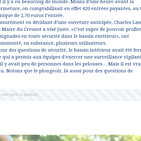
t il y a eu beaucoup de monde. Moins d’une heure avant la
ermeture, on comptabilisait en effet 420 entrées payantes, au 
nique de 2,70 euros l’entrée.
ssurément en décidant d’une ouveture anticipée, Charles La
e Maire du Creusot a visé juste. «C’est super de pouvoir profit
aignades en toute sécurité dans le bassin extérieur», ont
ommenté, en substance, plusieurs utilisateurs.
our des questions de sécurité, le bassin intérieur avait été fe
e qui a permis aux équipes d’exercer une surveillance vigilan
il y avait peu de personnes dans les pelouses… Mais il est vra
. Notons que le plongeoir, là aussi pour des questions de