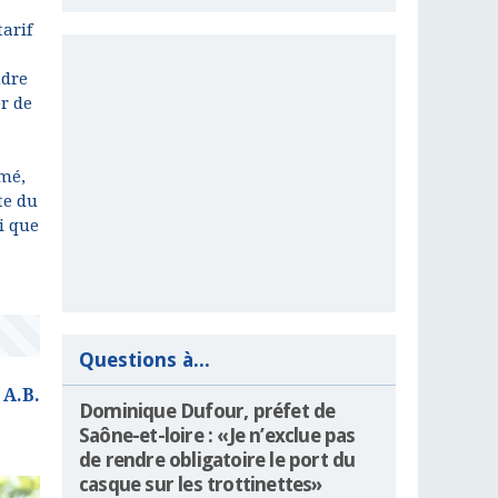
tarif
ndre
er de
rmé,
te du
i que
Questions à...
A.B.
Dominique Dufour, préfet de
Saône-et-loire : «Je n’exclue pas
de rendre obligatoire le port du
casque sur les trottinettes»