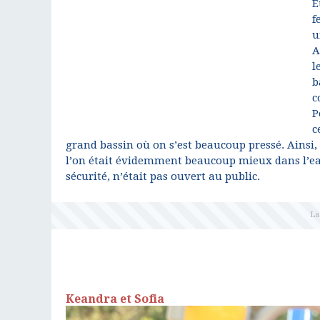
E
f
u
A
l
b
c
P
c
grand bassin où on s’est beaucoup pressé. Ainsi, 
l’on était évidemment beaucoup mieux dans l’eau
sécurité, n’était pas ouvert au public.
Keandra et Sofia