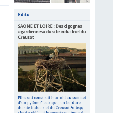
Edito
SAONE ET LOIRE : Des cigognes
«gardiennes» du site industriel du
Creusot
Elles ont construit leur nid au sommet
d’un pylône électrique, en bordure
du site industriel du Creusot.&nbsp;
<br>La vidéo et le reportage photos de