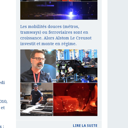
Les mobilités douces (métros,
tramways) ou ferroviaires sont en
croissance. Alors Alstom Le Creusot
investit et monte en régime.
edi
010,
 et
LIRE LA SUITE
 :