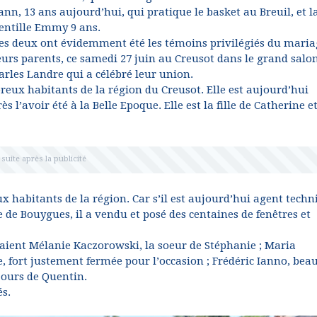
ann, 13 ans aujourd’hui, qui pratique le basket au Breuil, et la
entille Emmy 9 ans.
es deux ont évidemment été les témoins privilégiés du maria
eurs parents, ce samedi 27 juin au Creusot dans le grand salo
Charles Landre qui a célébré leur union.
ux habitants de la région du Creusot. Elle est aujourd’hui
s l’avoir été à la Belle Epoque. Elle est la fille de Catherine e
 habitants de la région. Car s’il est aujourd’hui agent techn
 de Bouygues, il a vendu et posé des centaines de fenêtres et
étaient Mélanie Kaczorowski, la soeur de Stéphanie ; Maria
e, fort justement fermée pour l’occasion ; Frédéric Ianno, bea
jours de Quentin.
s.