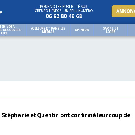
POUR VOTRE PUBLICITÉ SUR
ANNONC
CREUSOT-INFOS, UN SEUL NUMÉRO
e
06 62 80 46 68
TIR, VOIR,
AILLEURS ET DANS LES
SAONE ET
, DECOUVRIR,
OPINION
MÉDIAS
LOIRE
LIRE
d, Stéphanie et Quentin ont confirmé leur coup de