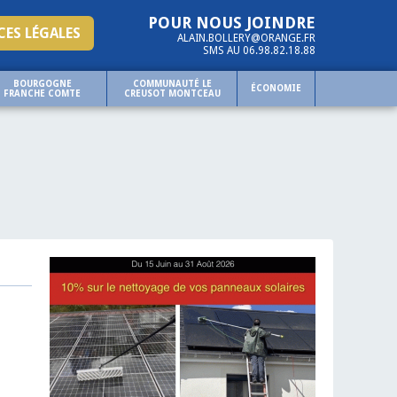
POUR NOUS JOINDRE
ES LÉGALES
ALAIN.BOLLERY@ORANGE.FR
SMS AU 06.98.82.18.88
BOURGOGNE
COMMUNAUTÉ LE
ÉCONOMIE
FRANCHE COMTE
CREUSOT MONTCEAU