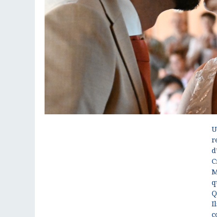
U
r
d
C
M
q
Q
I
c