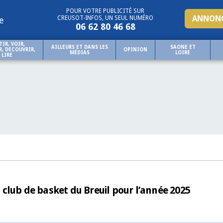
POUR VOTRE PUBLICITÉ SUR
ANNONC
CREUSOT-INFOS, UN SEUL NUMÉRO
e
06 62 80 46 68
TIR, VOIR,
AILLEURS ET DANS LES
SAONE ET
, DECOUVRIR,
OPINION
MÉDIAS
LOIRE
LIRE
u club de basket du Breuil pour l’année 2025