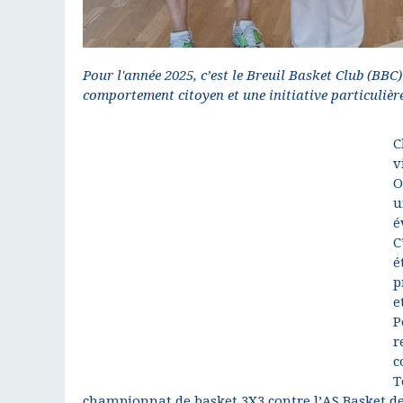
Pour l'année 2025, c’est le Breuil Basket Club (BBC
comportement citoyen et une initiative particulièr
C
v
O
u
é
C
é
p
e
P
r
c
T
championnat de basket 3X3 contre l’AS Basket de 