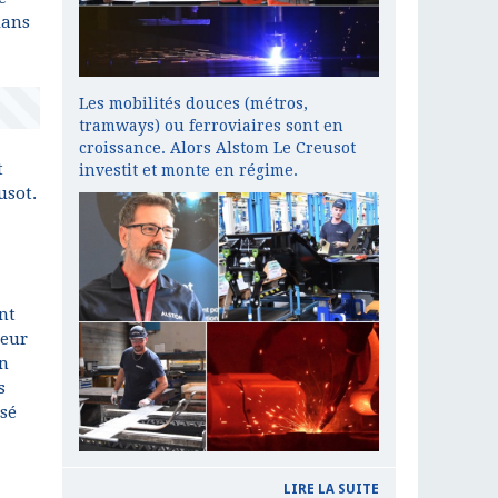
dans
Les mobilités douces (métros,
tramways) ou ferroviaires sont en
croissance. Alors Alstom Le Creusot
t
investit et monte en régime.
usot.
nt
ueur
en
s
ssé
LIRE LA SUITE