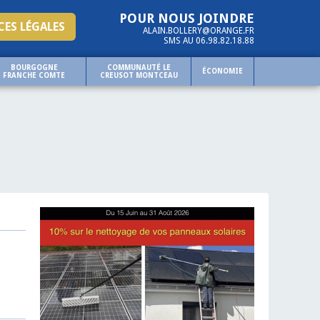
POUR NOUS JOINDRE
ES LÉGALES
ALAIN.BOLLERY@ORANGE.FR
SMS AU 06.98.82.18.88
BOURGOGNE
COMMUNAUTÉ LE
ÉCONOMIE
FRANCHE COMTE
CREUSOT MONTCEAU