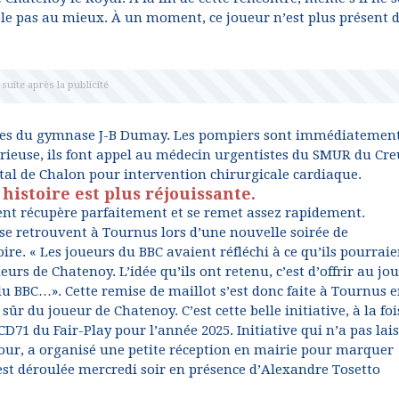
ble pas au mieux. À un moment, ce joueur n’est plus présent 
iaires du gymnase J-B Dumay. Les pompiers sont immédiatemen
sérieuse, ils font appel au médecin urgentistes du SMUR du Cre
tal de Chalon pour intervention chirurgicale cardiaque.
 histoire est plus réjouissante.
tient récupère parfaitement et se remet assez rapidement.
y se retrouvent à Tournus lors d’une nouvelle soirée de
re. « Les joueurs du BBC avaient réfléchi à ce qu’ils pourraie
urs de Chatenoy. L’idée qu’ils ont retenu, c’est d’offrir au jo
u BBC…». Cette remise de maillot s’est donc faite à Tournus 
ûr du joueur de Chatenoy. C’est cette belle initiative, à la foi
 CD71 du Fair-Play pour l’année 2025. Initiative qui n’a pas lai
 tour, a organisé une petite réception en mairie pour marquer
st déroulée mercredi soir en présence d’Alexandre Tosetto