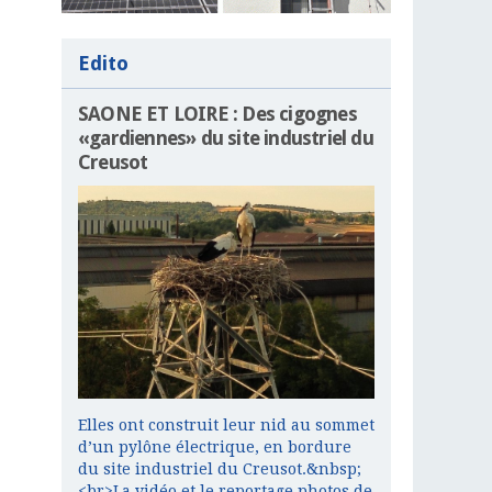
Edito
SAONE ET LOIRE : Des cigognes
«gardiennes» du site industriel du
Creusot
Elles ont construit leur nid au sommet
d’un pylône électrique, en bordure
du site industriel du Creusot.&nbsp;
<br>La vidéo et le reportage photos de