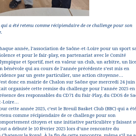
) qui a été retenu comme récipiendaire de ce challenge pour son
e.
haque année, l’association de Saône-et-Loire pour un sport s
iolence et pour le fair-play, en partenariat avec le Comité
lympique et Sportif, met en valeur un club, un arbitre, un lic
n bénévole qui au cours de l’année précédente s’est mis en
vidence par un geste particulier, une action citoyenne…
’est donc en mairie de Chalon sur Saône que mercredi 24 juin
tait organisée cette remise du challenge pour l’année 2025 en
résence des responsables du CD71 du Fair-Play, du CDOS de S
t-Loire…
our cette année 2025, c’est le Breuil Basket Club (BBC) qui a ét
etenu comme récipiendaire de ce challenge pour son
omportement citoyen et une initiative particulière y faisant s
out a débuté le 10 février 2025 lors d’une rencontre du
Chatenoy le Royal. À la fin de cette rencontre, même s’il ne s