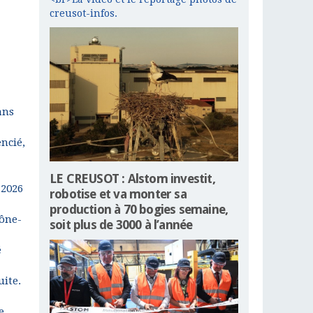
creusot-infos.
ans
encié,
LE CREUSOT : Alstom investit,
 2026
robotise et va monter sa
production à 70 bogies semaine,
aône-
soit plus de 3000 à l’année
é
uite.
e