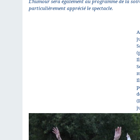
L'humour sera également au programme de la soirée 
particulièrement apprécié le spectacle.
A
j
S
(
I
S
m
I
p
d
(
j