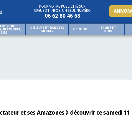
POUR VOTRE PUBLICITÉ SUR
ANNONC
CREUSOT-INFOS, UN SEUL NUMÉRO
e
06 62 80 46 68
TIR, VOIR,
AILLEURS ET DANS LES
SAONE ET
, DECOUVRIR,
OPINION
MÉDIAS
LOIRE
LIRE
ctateur et ses Amazones à découvrir ce samedi 11