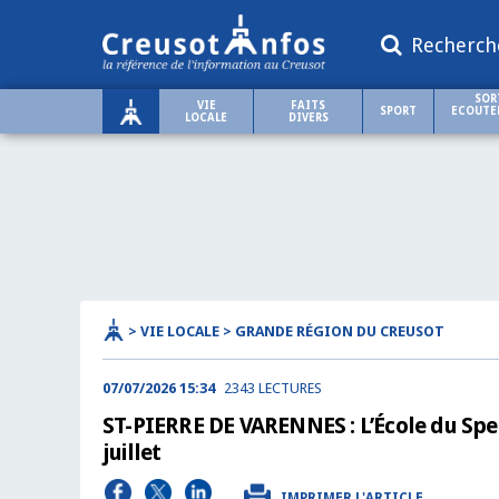
Recherch
SOR
VIE
FAITS
SPORT
ECOUTER
LOCALE
DIVERS
> VIE LOCALE > GRANDE RÉGION DU CREUSOT
07/07/2026 15:34
2343 LECTURES
ST-PIERRE DE VARENNES : L’École du Spe
juillet
IMPRIMER L'ARTICLE