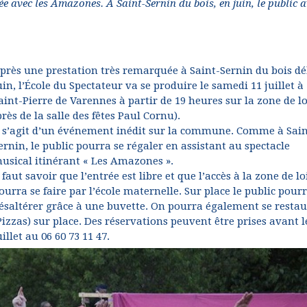
avec les Amazones. À Saint-Sernin du bois, en juin, le public a
près une prestation très remarquée à Saint-Sernin du bois d
uin, l’École du Spectateur va se produire le samedi 11 juillet à
aint-Pierre de Varennes à partir de 19 heures sur la zone de lo
près de la salle des fêtes Paul Cornu).
l s’agit d’un événement inédit sur la commune. Comme à Sain
ernin, le public pourra se régaler en assistant au spectacle
usical itinérant « Les Amazones ».
l faut savoir que l’entrée est libre et que l’accès à la zone de lo
ourra se faire par l’école maternelle. Sur place le public pourr
ésaltérer grâce à une buvette. On pourra également se restau
Pizzas) sur place. Des réservations peuvent être prises avant l
uillet au 06 60 73 11 47.