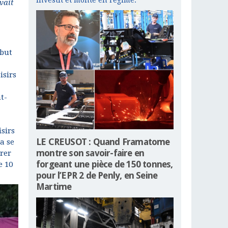
investit et monte en régime.
vait
ébut
isirs
t-
isirs
LE CREUSOT : Quand Framatome
a se
montre son savoir-faire en
rer
forgeant une pièce de 150 tonnes,
e 10
pour l’EPR 2 de Penly, en Seine
Martime