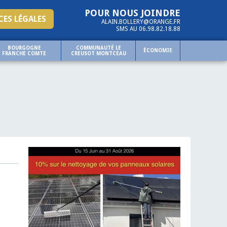
POUR NOUS JOINDRE
ES LÉGALES
ALAIN.BOLLERY@ORANGE.FR
SMS AU 06.98.82.18.88
BOURGOGNE
COMMUNAUTÉ LE
ÉCONOMIE
FRANCHE COMTE
CREUSOT MONTCEAU