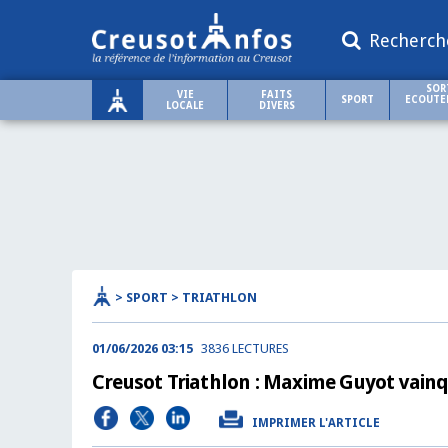
Recherch
SOR
VIE
FAITS
SPORT
ECOUTER
LOCALE
DIVERS
> SPORT > TRIATHLON
01/06/2026 03:15
3836 LECTURES
Creusot Triathlon : Maxime Guyot vainq
IMPRIMER L'ARTICLE