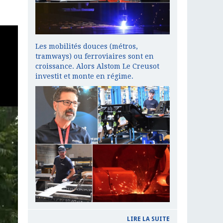
Les mobilités douces (métros,
tramways) ou ferroviaires sont en
croissance. Alors Alstom Le Creusot
investit et monte en régime.
LIRE LA SUITE