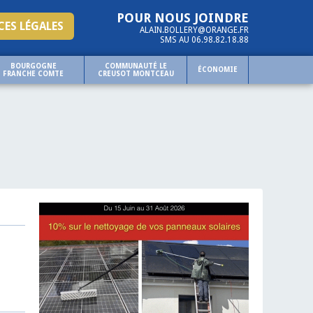
POUR NOUS JOINDRE
ES LÉGALES
ALAIN.BOLLERY@ORANGE.FR
SMS AU 06.98.82.18.88
BOURGOGNE
COMMUNAUTÉ LE
ÉCONOMIE
FRANCHE COMTE
CREUSOT MONTCEAU