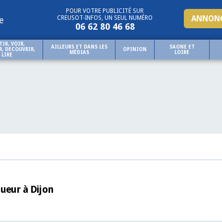
POUR VOTRE PUBLICITÉ SUR
ANNONC
CREUSOT-INFOS, UN SEUL NUMÉRO
e
06 62 80 46 68
TIR, VOIR,
AILLEURS ET DANS LES
SAONE ET
, DECOUVRIR,
OPINION
MÉDIAS
LOIRE
LIRE
ueur à Dijon