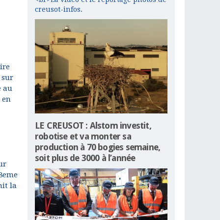
creusot-infos.
ire
 sur
e au
 en
LE CREUSOT : Alstom investit,
robotise et va monter sa
production à 70 bogies semaine,
soit plus de 3000 à l’année
ur
 8eme
it la