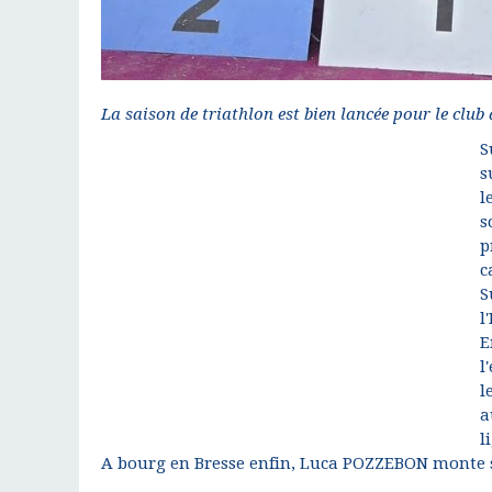
La saison de triathlon est bien lancée pour le club
S
s
l
s
p
c
S
l
E
l
l
a
l
A bourg en Bresse enfin, Luca POZZEBON monte 