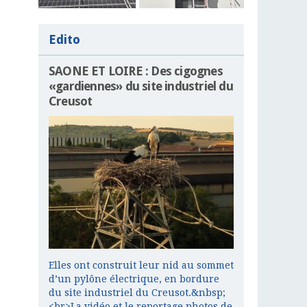
Edito
SAONE ET LOIRE : Des cigognes
«gardiennes» du site industriel du
Creusot
Elles ont construit leur nid au sommet
d’un pylône électrique, en bordure
du site industriel du Creusot.&nbsp;
<br>La vidéo et le reportage photos de