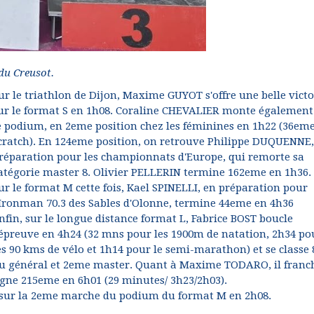
 du Creusot.
ur le triathlon de Dijon, Maxime GUYOT s'offre une belle victo
ur le format S en 1h08. Coraline CHEVALIER monte également
e podium, en 2eme position chez les féminines en 1h22 (36em
cratch). En 124eme position, on retrouve Philippe DUQUENNE,
réparation pour les championnats d'Europe, qui remorte sa
atégorie master 8. Olivier PELLERIN termine 162eme en 1h36.
ur le format M cette fois, Kael SPINELLI, en préparation pour
'Ironman 70.3 des Sables d'Olonne, termine 44eme en 4h36
nfin, sur le longue distance format L, Fabrice BOST boucle
'épreuve en 4h24 (32 mns pour les 1900m de natation, 2h34 po
es 90 kms de vélo et 1h14 pour le semi-marathon) et se classe
u général et 2eme master. Quant à Maxime TODARO, il franch
igne 215eme en 6h01 (29 minutes/ 3h23/2h03).
sur la 2eme marche du podium du format M en 2h08.