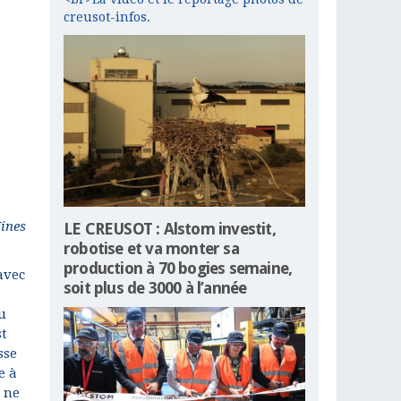
creusot-infos.
Mines
LE CREUSOT : Alstom investit,
robotise et va monter sa
production à 70 bogies semaine,
avec
soit plus de 3000 à l’année
u
st
sse
e à
 ne