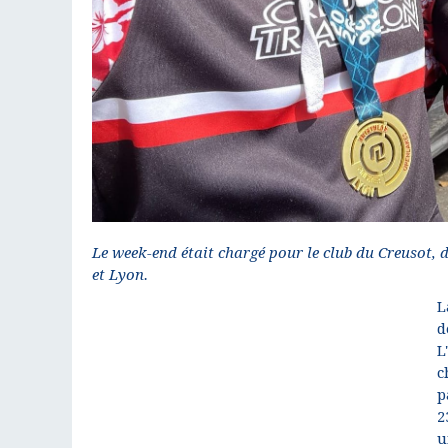
Le week-end était chargé pour le club du Creusot,
et Lyon.
L
d
L
c
p
2
u