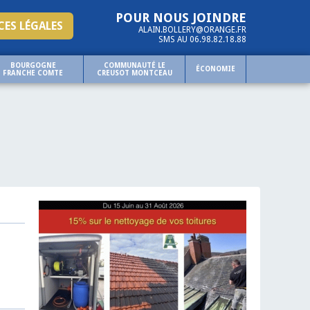
POUR NOUS JOINDRE
ES LÉGALES
ALAIN.BOLLERY@ORANGE.FR
SMS AU 06.98.82.18.88
BOURGOGNE
COMMUNAUTÉ LE
ÉCONOMIE
FRANCHE COMTE
CREUSOT MONTCEAU