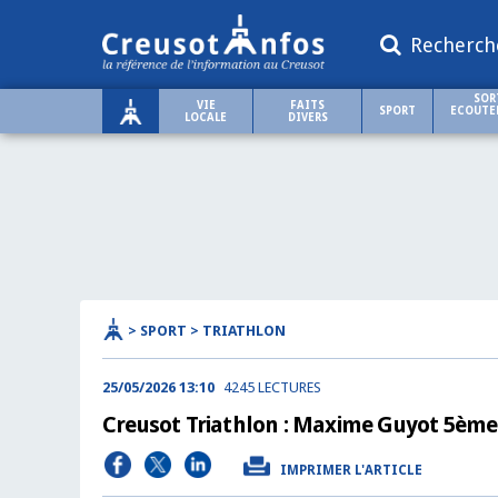
Recherch
SOR
VIE
FAITS
SPORT
ECOUTER
LOCALE
DIVERS
> SPORT > TRIATHLON
25/05/2026 13:10
4245 LECTURES
Creusot Triathlon : Maxime Guyot 5èm
IMPRIMER L'ARTICLE