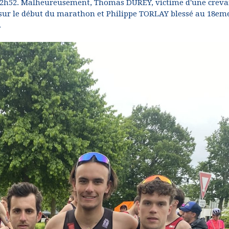
en 12h52. Malheureusement, Thomas DUREY, victime d'une creva
 sur le début du marathon et Philippe TORLAY blessé au 18em
.