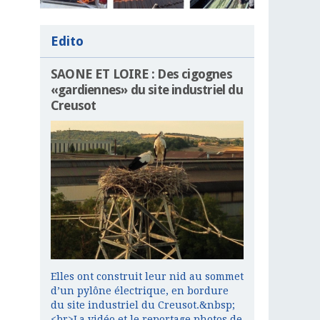
Edito
SAONE ET LOIRE : Des cigognes
«gardiennes» du site industriel du
Creusot
Elles ont construit leur nid au sommet
d’un pylône électrique, en bordure
du site industriel du Creusot.&nbsp;
<br>La vidéo et le reportage photos de