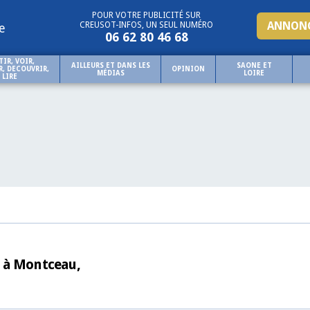
POUR VOTRE PUBLICITÉ SUR
ANNONC
CREUSOT-INFOS, UN SEUL NUMÉRO
e
06 62 80 46 68
TIR, VOIR,
AILLEURS ET DANS LES
SAONE ET
, DECOUVRIR,
OPINION
MÉDIAS
LOIRE
LIRE
e à Montceau,