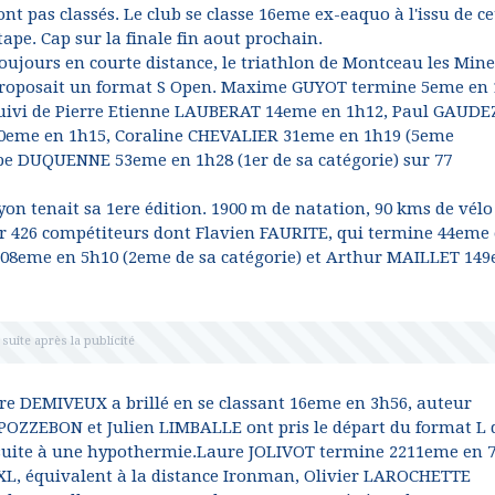
ont pas classés. Le club se classe 16eme ex-eaquo à l'issu de ce
tape. Cap sur la finale fin aout prochain.
oujours en courte distance, le triathlon de Montceau les Mine
roposait un format S Open. Maxime GUYOT termine 5eme en 
uivi de Pierre Etienne LAUBERAT 14eme en 1h12, Paul GAUDE
0eme en 1h15, Coraline CHEVALIER 31eme en 1h19 (5eme
e DUQUENNE 53eme en 1h28 (1er de sa catégorie) sur 77
n tenait sa 1ere édition. 1900 m de natation, 90 kms de vélo 
 426 compétiteurs dont Flavien FAURITE, qui termine 44eme 
108eme en 5h10 (2eme de sa catégorie) et Arthur MAILLET 14
erre DEMIVEUX a brillé en se classant 16eme en 3h56, auteur
 POZZEBON et Julien LIMBALLE ont pris le départ du format L 
suite à une hypothermie.Laure JOLIVOT termine 2211eme en 
XXL, équivalent à la distance Ironman, Olivier LAROCHETTE