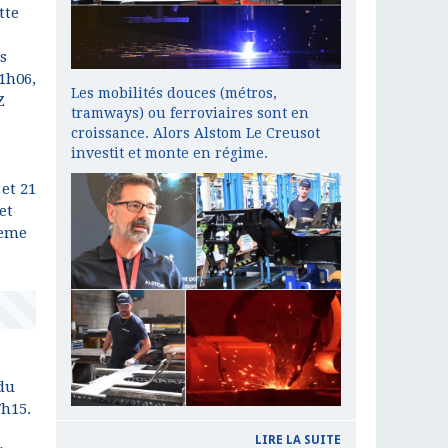
tte
s
1h06,
Les mobilités douces (métros,
Z
tramways) ou ferroviaires sont en
croissance. Alors Alstom Le Creusot
investit et monte en régime.
et 21
et
9eme
du
7h15.
LIRE LA SUITE