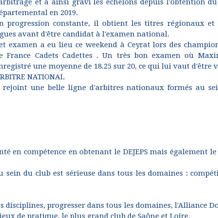
'arbitrage et a ainsi gravi les échelons depuis l'obtention du
épartemental en 2019.
n progression constante, il obtient les titres régionaux et 
igues avant d'être candidat à l'examen national.
et examen a eu lieu ce weekend à Ceyrat lors des champio
e France Cadets Cadettes . Un très bon examen où Max
nregistré une moyenne de 18.25 sur 20, ce qui lui vaut d'être 
RBITRE NATIONAL
l rejoint une belle ligne d'arbitres nationaux formés au se
nté en compétence en obtenant le DEJEPS mais également le 
sein du club est sérieuse dans tous les domaines : compéti
s disciplines, progresser dans tous les domaines, l'Alliance D
 lieux de pratique, le plus grand club de Saône et Loire.