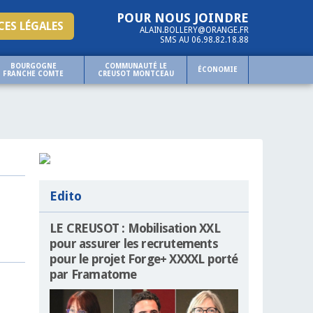
POUR NOUS JOINDRE
ES LÉGALES
ALAIN.BOLLERY@ORANGE.FR
SMS AU 06.98.82.18.88
BOURGOGNE
COMMUNAUTÉ LE
ÉCONOMIE
FRANCHE COMTE
CREUSOT MONTCEAU
Edito
LE CREUSOT : Mobilisation XXL
pour assurer les recrutements
pour le projet Forge+ XXXXL porté
par Framatome