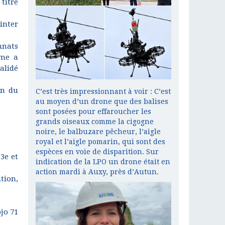
 titre
inter
nnats
ime a
validé
in du
C’est très impressionnant à voir : C’est
au moyen d’un drone que des balises
sont posées pour effaroucher les
grands oiseaux comme la cigogne
noire, le balbuzare pêcheur, l’aigle
royal et l’aigle pomarin, qui sont des
espèces en voie de disparition. Sur
3e et
indication de la LPO un drone était en
action mardi à Auxy, près d’Autun.
tion,
ojo 71