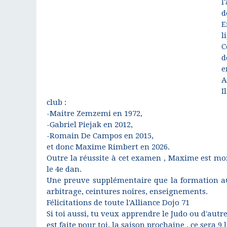
l
d
E
l
C
d
e
A
I
club :
-Maitre Zemzemi en 1972,
-Gabriel Piejak en 2012,
-Romain De Campos en 2015,
et donc Maxime Rimbert en 2026.
Outre la réussite à cet examen , Maxime est mo
le 4e dan.
Une preuve supplémentaire que la formation au 
arbitrage, ceintures noires, enseignements.
Félicitations de toute l'Alliance Dojo 71
Si toi aussi, tu veux apprendre le Judo ou d'autre
est faite pour toi, la saison prochaine , ce sera 9