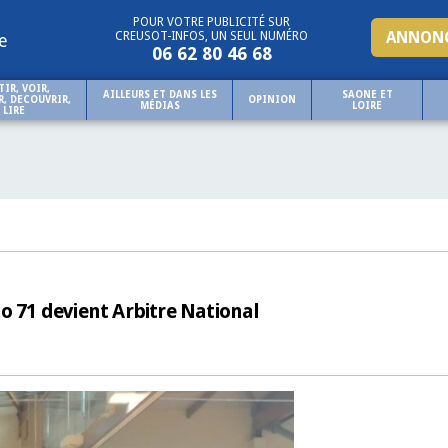
POUR VOTRE PUBLICITÉ SUR
ANNONC
CREUSOT-INFOS, UN SEUL NUMÉRO
e
06 62 80 46 68
TIR, VOIR,
AILLEURS ET DANS LES
SAONE ET
, DECOUVRIR,
OPINION
MÉDIAS
LOIRE
LIRE
o 71 devient Arbitre National