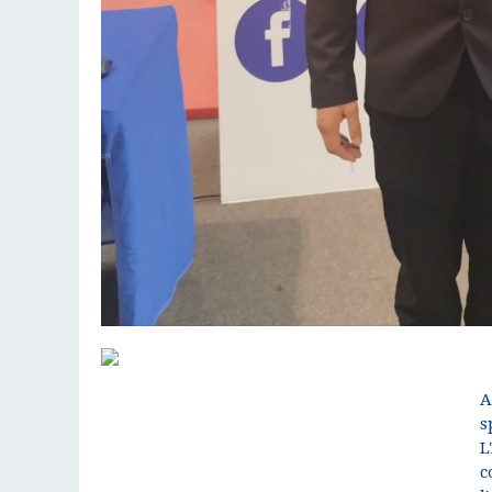
A
s
L
c