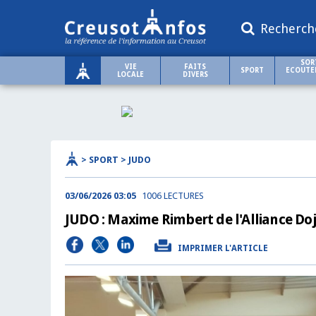
Recherch
SOR
VIE
FAITS
SPORT
ECOUTER
LOCALE
DIVERS
> SPORT > JUDO
03/06/2026 03:05
1006 LECTURES
JUDO : Maxime Rimbert de l'Alliance Doj
IMPRIMER L'ARTICLE