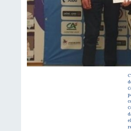
C
d
C
p
c
C
d
e
r