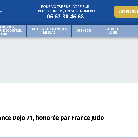
POUR VOTRE PUBLICITÉ SUR
ANNONC
CREUSOT-INFOS, UN SEUL NUMÉRO
e
06 62 80 46 68
TIR, VOIR,
AILLEURS ET DANS LES
SAONE ET
, DECOUVRIR,
OPINION
MÉDIAS
LOIRE
LIRE
liance Dojo 71, honorée par France Judo