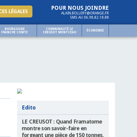
POUR NOUS JOINDRE
ES LÉGALES
ALAIN.BOLLERY@ORANGE.FR
SMS AU 06.98.82.18.88
BOURGOGNE
COMMUNAUTÉ LE
ÉCONOMIE
FRANCHE COMTE
CREUSOT MONTCEAU
Edito
LE CREUSOT : Quand Framatome
montre son savoir-faire en
forgeant une pièce de 150 tonnes,