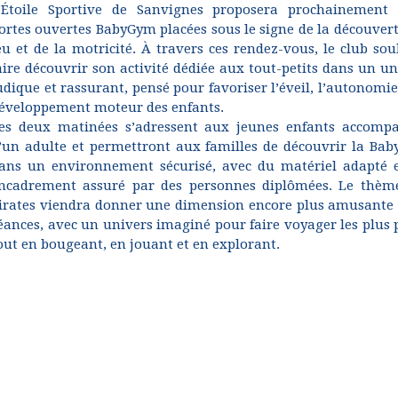
’Étoile Sportive de Sanvignes proposera prochainement
ortes ouvertes BabyGym placées sous le signe de la découvert
eu et de la motricité. À travers ces rendez-vous, le club sou
aire découvrir son activité dédiée aux tout-petits dans un un
udique et rassurant, pensé pour favoriser l’éveil, l’autonomie
éveloppement moteur des enfants.
es deux matinées s’adressent aux jeunes enfants accomp
’un adulte et permettront aux familles de découvrir la Ba
ans un environnement sécurisé, avec du matériel adapté 
ncadrement assuré par des personnes diplômées. Le thèm
irates viendra donner une dimension encore plus amusante 
éances, avec un univers imaginé pour faire voyager les plus p
out en bougeant, en jouant et en explorant.