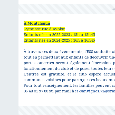
À Montchanin
Gymnase rue d’Avoise
Enfants nés en 2022-2023 : 15h à 15h45
Enfants nés en 2024-2025 : 16h à 16h45
À travers ces deux événements, l’ESS souhaite of
tout en permettant aux enfants de découvrir une
portes ouvertes seront également l’occasion 
fonctionnement du club et de poser toutes leurs 
L’entrée est gratuite, et le club espère acc
communes voisines pour partager ces beaux mo
Pour tout renseignement, les familles peuvent co
06 48 01 97 88 ou par mail à
es-sanvignes.71@ora