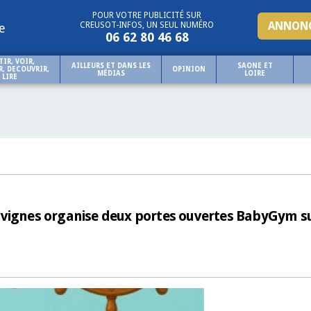
POUR VOTRE PUBLICITÉ SUR
ANNONC
CREUSOT-INFOS, UN SEUL NUMÉRO
e
06 62 80 46 68
TIR, VOIR,
AILLEURS ET DANS LES
SAONE ET
, DECOUVRIR,
OPINION
MÉDIAS
LOIRE
LIRE
nvignes organise deux portes ouvertes BabyGym su