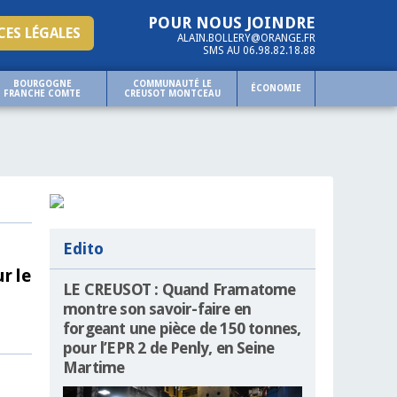
POUR NOUS JOINDRE
ES LÉGALES
ALAIN.BOLLERY@ORANGE.FR
SMS AU 06.98.82.18.88
BOURGOGNE
COMMUNAUTÉ LE
ÉCONOMIE
FRANCHE COMTE
CREUSOT MONTCEAU
Edito
r le
LE CREUSOT : Quand Framatome
montre son savoir-faire en
forgeant une pièce de 150 tonnes,
pour l’EPR 2 de Penly, en Seine
Martime