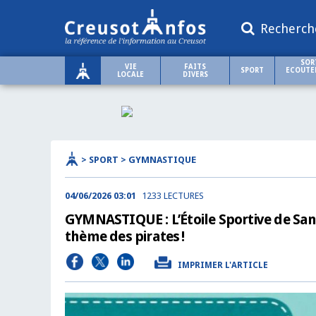
Recherch
SOR
VIE
FAITS
SPORT
ECOUTER
LOCALE
DIVERS
> SPORT > GYMNASTIQUE
04/06/2026 03:01
1233 LECTURES
GYMNASTIQUE : L’Étoile Sportive de Sa
thème des pirates !
IMPRIMER L'ARTICLE