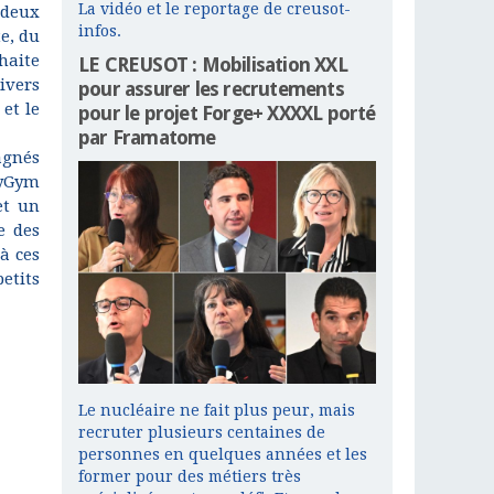
La vidéo et le reportage de creusot-
 deux
infos.
e, du
haite
LE CREUSOT : Mobilisation XXL
ivers
pour assurer les recrutements
 et le
pour le projet Forge+ XXXXL porté
par Framatome
agnés
byGym
et un
e des
à ces
etits
Le nucléaire ne fait plus peur, mais
recruter plusieurs centaines de
personnes en quelques années et les
former pour des métiers très