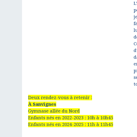
L
p
j
f
l
d
C
d
d
e
p
s
t
Deux rendez-vous à retenir :
À Sanvignes
Gymnase allée du Nord
Enfants nés en 2022-2023 : 10h à 10h45
Enfants nés en 2024-2025 : 11h à 11h45