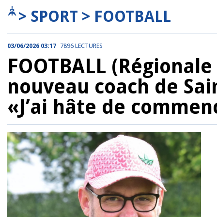
> SPORT > FOOTBALL
03/06/2026 03:17
7896 LECTURES
FOOTBALL (Régionale 
nouveau coach de Sain
«J’ai hâte de commen