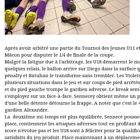
Après avoir arbitré une partie du Tournoi des Jeunes U11 et
Mâcon pour disputer le 1/4 de finale de la coupe.
Malgré la fatigue due à l'arbitrage, les U18 démarrent le m
quelques relais, le ballon arrive sur Diego dans la surface qu
pénalty et Batuhan le transforme sans trembler. Les Violet
plusieurs situations dans le jeu et sur coups de pied arrêt
et du pied gauche trompe le gardien adverse. Le break sembl
s'employer sur un face-à-face. Sennecey obtient même un 
d'une belle détente détourne la frappe. A noter que c'est le
gardien Alexandre.
La deuxième mi-temps est plus équilibrée, Sennecé pousse 
place, contiennent les attaques adverses tout en profitant 
score n'évolue pas et les U18 sont à féliciter pour la qualif
satisfaits du jeu produit. Place maintenant à un déplace