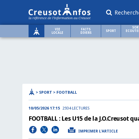
Recherch
SOR
VIE
FAITS
SPORT
ECOUTER
LOCALE
DIVERS
> SPORT > FOOTBALL
10/05/2026 17:15
2934 LECTURES
FOOTBALL : Les U15 de la J.O.Creusot qual
IMPRIMER L'ARTICLE