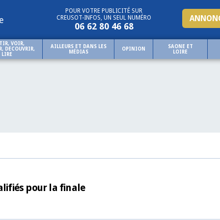
POUR VOTRE PUBLICITÉ SUR
ANNONC
CREUSOT-INFOS, UN SEUL NUMÉRO
e
06 62 80 46 68
TIR, VOIR,
AILLEURS ET DANS LES
SAONE ET
, DECOUVRIR,
OPINION
MÉDIAS
LOIRE
LIRE
ifiés pour la finale