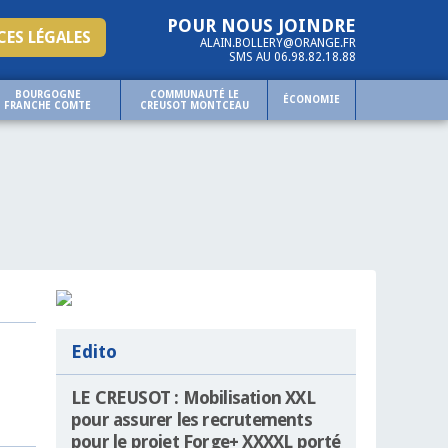
POUR NOUS JOINDRE
ES LÉGALES
ALAIN.BOLLERY@ORANGE.FR
SMS AU 06.98.82.18.88
BOURGOGNE
COMMUNAUTÉ LE
ÉCONOMIE
FRANCHE COMTE
CREUSOT MONTCEAU
Edito
LE CREUSOT : Mobilisation XXL
pour assurer les recrutements
pour le projet Forge+ XXXXL porté