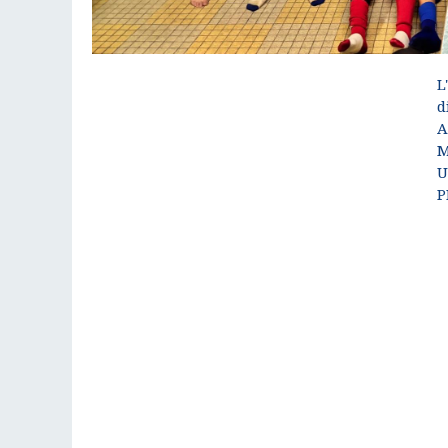
L
d
A
M
U
P