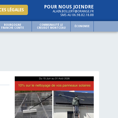
POUR NOUS JOINDRE
ES LÉGALES
ALAIN.BOLLERY@ORANGE.FR
SMS AU 06.98.82.18.88
BOURGOGNE
COMMUNAUTÉ LE
ÉCONOMIE
FRANCHE COMTE
CREUSOT MONTCEAU