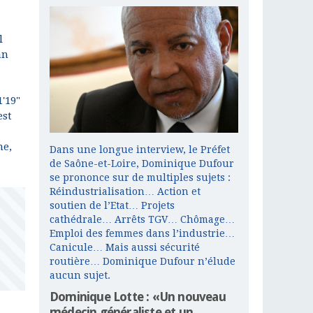
l
an
'19"
est
ne,
Dans une longue interview, le Préfet
de Saône-et-Loire, Dominique Dufour
se prononce sur de multiples sujets :
Réindustrialisation… Action et
soutien de l’Etat… Projets
cathédrale… Arrêts TGV… Chômage…
Emploi des femmes dans l’industrie…
Canicule… Mais aussi sécurité
routière… Dominique Dufour n’élude
aucun sujet.
Dominique Lotte : «Un nouveau
médecin généraliste et un