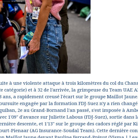
uite à une violente attaque à trois kilomètres du col du Chan
2e catégorie) et à 32 de l'arrivée, la grimpeuse du Team UAE 
3 ans, a rapidement creusé l'écart sur le groupe Maillot Jaune
oursuite engagée par la formation FDJ-Suez n'y a rien changé 
quiban, 2e au Grand-Bornand l'an passé, s'est imposée à Amb
vec 1'09" d'avance sur Juliette Labous (FDJ-Suez), sortie dans l
ernière descente, et 1'13" sur le groupe des cadors réglé par K
ourt-Pienaar (AG Insurance-Soudal Team). Cette dernière con
on Maillot Jaune devant Pauline Ferrand-Prévot (Visma | Lea