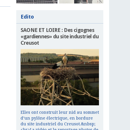
Edito
SAONE ET LOIRE : Des cigognes
«gardiennes» du site industriel du
Creusot
Elles ont construit leur nid au sommet
d’un pylône électrique, en bordure
du site industriel du Creusot.&nbsp;
<br>La vidéo et le reportage photos de