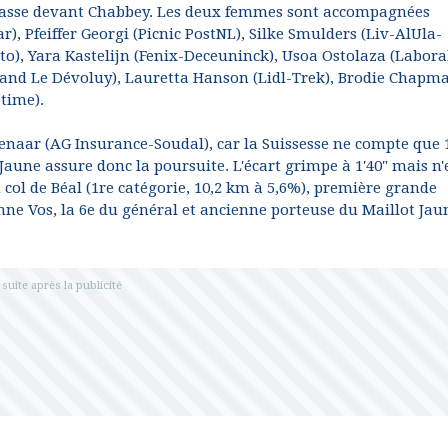
asse devant Chabbey. Les deux femmes sont accompagnées
), Pfeiffer Georgi (Picnic PostNL), Silke Smulders (Liv-AlUla-
o), Yara Kastelijn (Fenix-Deceuninck), Usoa Ostolaza (Labora
and Le Dévoluy), Lauretta Hanson (Lidl-Trek), Brodie Chapm
time).
aar (AG Insurance-Soudal), car la Suissesse ne compte que 1
Jaune assure donc la poursuite. L'écart grimpe à 1'40" mais n'
 col de Béal (1re catégorie, 10,2 km à 5,6%), première grande
anne Vos, la 6e du général et ancienne porteuse du Maillot Jau