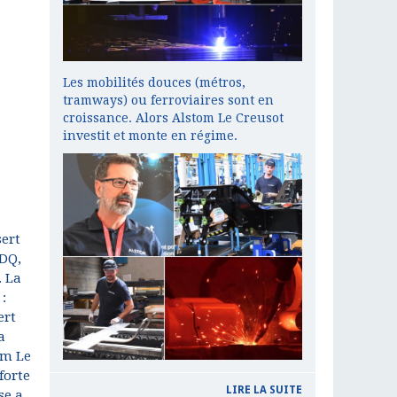
Les mobilités douces (métros,
tramways) ou ferroviaires sont en
croissance. Alors Alstom Le Creusot
investit et monte en régime.
sert
ADQ,
. La
:
ert
a
im Le
forte
LIRE LA SUITE
se a