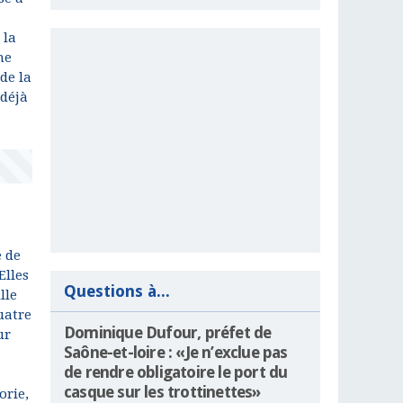
 la
ne
de la
 déjà
e de
Elles
Questions à...
lle
uatre
Dominique Dufour, préfet de
ur
Saône-et-loire : «Je n’exclue pas
de rendre obligatoire le port du
casque sur les trottinettes»
orie,