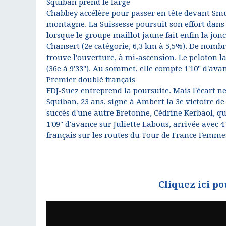
Squiban prend le large
Chabbey accélère pour passer en tête devant Sm
montagne. La Suissesse poursuit son effort dans l
lorsque le groupe maillot jaune fait enfin la jonc
Chansert (2e catégorie, 6,3 km à 5,5%). De nom
trouve l'ouverture, à mi-ascension. Le peloton l
(36e à 9'33"). Au sommet, elle compte 1'10" d'ava
Premier doublé français
FDJ-Suez entreprend la poursuite. Mais l'écart n
Squiban, 23 ans, signe à Ambert la 3e victoire de
succès d'une autre Bretonne, Cédrine Kerbaol, qui 
1'09" d'avance sur Juliette Labous, arrivée avec 4
français sur les routes du Tour de France Femmes
Cliquez ici po