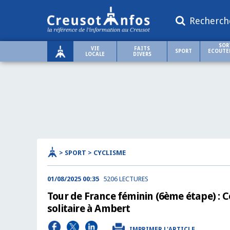
Recherch
SOR
VIE
FAITS
SPORT
ECOUTER
LOCALE
DIVERS
> SPORT > CYCLISME
01/08/2025 00:35
5206 LECTURES
Tour de France féminin (6ème étape) : C
solitaire à Ambert
IMPRIMER L'ARTICLE