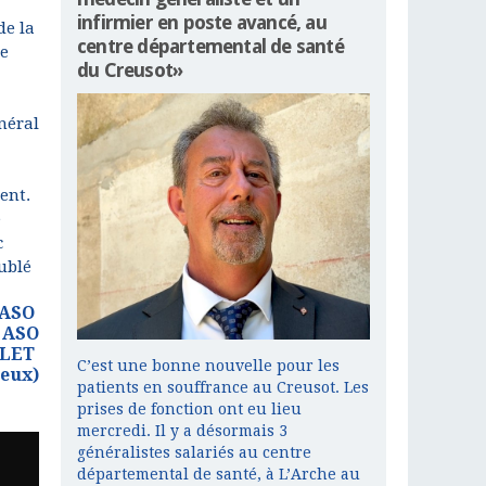
infirmier en poste avancé, au
de la
centre départemental de santé
le
du Creusot»
néral
ent.
e
c
oublé
(ASO
 ASO
LLET
C’est une bonne nouvelle pour les
eux)
patients en souffrance au Creusot. Les
prises de fonction ont eu lieu
mercredi. Il y a désormais 3
généralistes salariés au centre
départemental de santé, à L’Arche au