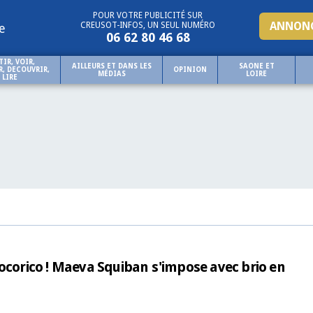
POUR VOTRE PUBLICITÉ SUR
ANNONC
CREUSOT-INFOS, UN SEUL NUMÉRO
e
06 62 80 46 68
TIR, VOIR,
AILLEURS ET DANS LES
SAONE ET
, DECOUVRIR,
OPINION
MÉDIAS
LOIRE
LIRE
ocorico ! Maeva Squiban s'impose avec brio en