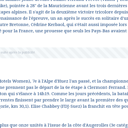
ike), pointée à 28" de la Mauricienne avant les trois dernières
tapes alpines. Il s'agit de la deuxième victoire tricolore depuis
enaissance de l'épreuve, un an après le succès en solitaire d'u
utre Bretonne, Cédrine Kerbaol, qui s'était aussi imposée lors 
é pour la France, une prouesse que seuls les Pays-Bas avaient
otels Women), 7e à l'Alpe d'Huez l'an passé, et la championn
e prennent pas le départ de la 6e étape à Clermont-Ferrand. 
ton qui s'élance à 14h19. Comme les jours précédents, la batai
rrentes finissent par prendre le large avant la première des q
orie, km 30,1). Elise Chabbey (FDJ-Suez) la franchit en tête po
lus que onze unités à l'issue de la côte d'Augerolles (3e catég