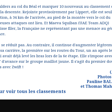
ulders au col du Béal et marquer 10 nouveaux au classement 
a descente. Rejointe provisoirement par Lippert, elle est seu
tion, à 34 km de l'arrivée, au pied de la montée vers le col du
breuses attaques ont lieu. Et Maeva Squiban (UAE Team ADQ)
aisse filer, la Française ne représentant pas une menace au gé
nce.
e se réduit pas. Au contraire, il continue d'augmenter légèrem
 sa carrière, la première sur les routes du Tour, un an après l
avait déjà levé les bras lors de la 6e étape. Elle s'impose ave
" d'avance sur le groupe maillot jaune. Il s'agit du premier d
 avec Zwift !
Photos
Pauline BA
et Thomas Mah
ur voir tous les classements