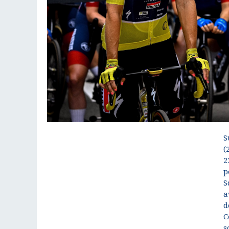
S
(
2
p
S
a
d
C
s