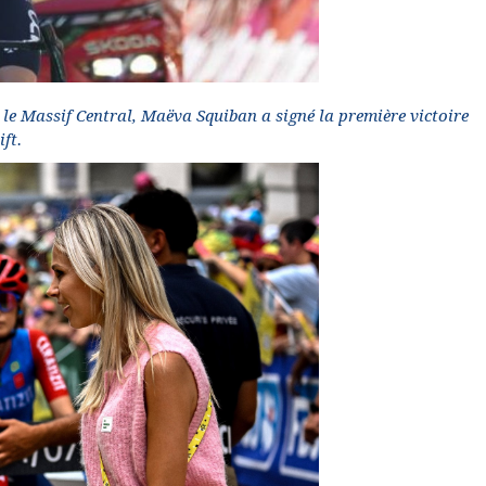
le Massif Central, Maëva Squiban a signé la première victoire
ft.