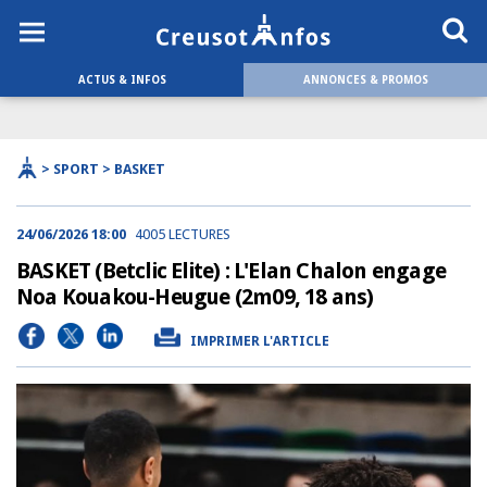
ACTUS & INFOS
ANNONCES & PROMOS
> SPORT > BASKET
24/06/2026 18:00
4005 LECTURES
BASKET (Betclic Elite) : L'Elan Chalon engage
Noa Kouakou-Heugue (2m09, 18 ans)
IMPRIMER L'ARTICLE