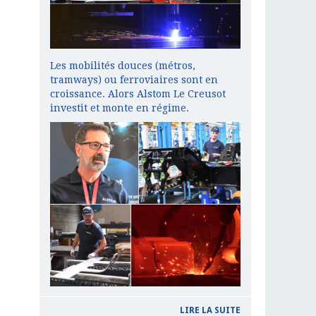
Les mobilités douces (métros,
tramways) ou ferroviaires sont en
croissance. Alors Alstom Le Creusot
investit et monte en régime.
LIRE LA SUITE