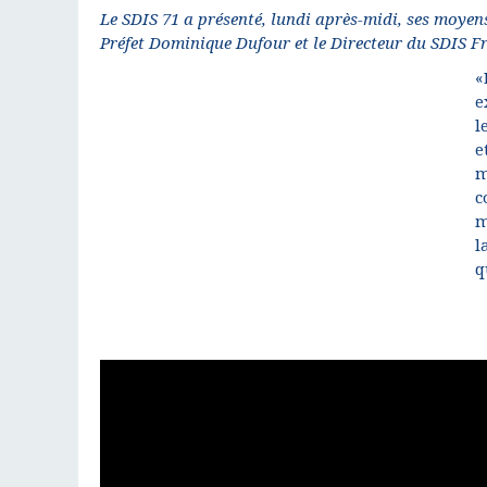
Le SDIS 71 a présenté, lundi après-midi, ses moyens
Préfet Dominique Dufour et le Directeur du SDIS F
«
e
l
e
m
c
m
l
q