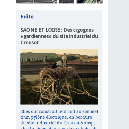
Edito
SAONE ET LOIRE : Des cigognes
«gardiennes» du site industriel du
Creusot
Elles ont construit leur nid au sommet
d’un pylône électrique, en bordure
du site industriel du Creusot.&nbsp;
<br>La vidéo et le reportage photos de