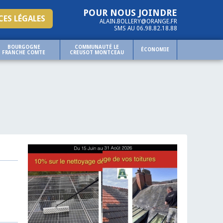
POUR NOUS JOINDRE
ES LÉGALES
ALAIN.BOLLERY@ORANGE.FR
SMS AU 06.98.82.18.88
BOURGOGNE
COMMUNAUTÉ LE
ÉCONOMIE
FRANCHE COMTE
CREUSOT MONTCEAU