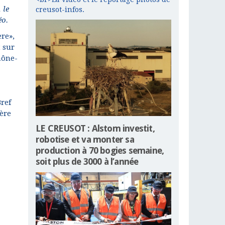
 le
creusot-infos.
éo.
re»,
 sur
aône-
ref
ère
LE CREUSOT : Alstom investit,
robotise et va monter sa
production à 70 bogies semaine,
soit plus de 3000 à l’année