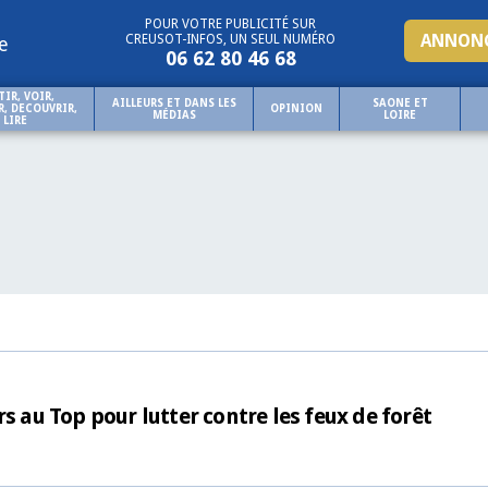
POUR VOTRE PUBLICITÉ SUR
ANNONC
CREUSOT-INFOS, UN SEUL NUMÉRO
e
06 62 80 46 68
TIR, VOIR,
AILLEURS ET DANS LES
SAONE ET
, DECOUVRIR,
OPINION
MÉDIAS
LOIRE
LIRE
s au Top pour lutter contre les feux de forêt