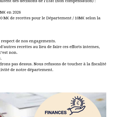
sultent des décisions de l’Etat (non compensation) :
 M€ en 2026
10 M€ de recettes pour le Département / 10M€ selon la
s
le respect de nos engagements.
autres recettes au lieu de faire ces efforts internes,
c’est non.
s.
rons pas dessus. Nous refusons de toucher à la fiscalité
ctivité de notre département.