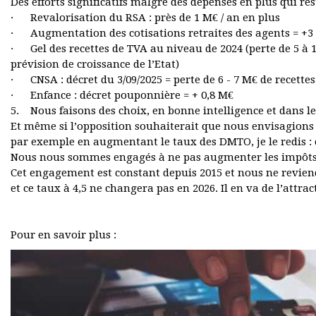
Des efforts significatifs malgré des dépenses en plus qui ré
· Revalorisation du RSA : près de 1 M€ / an en plus
· Augmentation des cotisations retraites des agents = +3
· Gel des recettes de TVA au niveau de 2024 (perte de 5 à 
prévision de croissance de l’Etat)
· CNSA : décret du 3/09/2025 = perte de 6 - 7 M€ de recette
· Enfance : décret pouponnière = + 0,8 M€
5. Nous faisons des choix, en bonne intelligence et dans 
Et même si l’opposition souhaiterait que nous envisagions d’
par exemple en augmentant le taux des DMTO, je le redis : 
Nous nous sommes engagés à ne pas augmenter les impôt
Cet engagement est constant depuis 2015 et nous ne reviend
et ce taux à 4,5 ne changera pas en 2026. Il en va de l’attra
Pour en savoir plus :