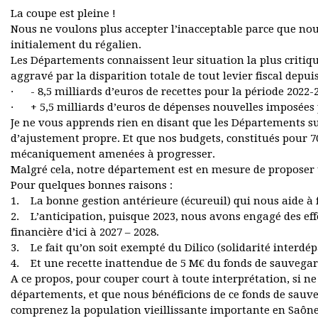
La coupe est pleine !
Nous ne voulons plus accepter l’inacceptable parce que no
initialement du régalien.
Les Départements connaissent leur situation la plus critiqu
aggravé par la disparition totale de tout levier fiscal depui
· - 8,5 milliards d’euros de recettes pour la période 2022-
· + 5,5 milliards d’euros de dépenses nouvelles imposées 
Je ne vous apprends rien en disant que les Départements su
d’ajustement propre. Et que nos budgets, constitués pour 7
mécaniquement amenées à progresser.
Malgré cela, notre département est en mesure de proposer u
Pour quelques bonnes raisons :
1. La bonne gestion antérieure (écureuil) qui nous aide à f
2. L’anticipation, puisque 2023, nous avons engagé des ef
financière d’ici à 2027 – 2028.
3. Le fait qu’on soit exempté du Dilico (solidarité interdé
4. Et une recette inattendue de 5 M€ du fonds de sauvegar
A ce propos, pour couper court à toute interprétation, si n
départements, et que nous bénéficions de ce fonds de sauvega
comprenez la population vieillissante importante en Saône