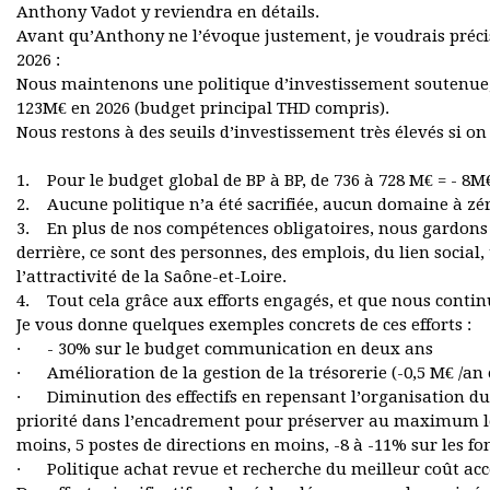
Anthony Vadot y reviendra en détails.
Avant qu’Anthony ne l’évoque justement, je voudrais précis
2026 :
Nous maintenons une politique d’investissement soutenue, 
123M€ en 2026 (budget principal THD compris).
Nous restons à des seuils d’investissement très élevés si o
1. Pour le budget global de BP à BP, de 736 à 728 M€ = - 8M
2. Aucune politique n’a été sacrifiée, aucun domaine à zé
3. En plus de nos compétences obligatoires, nous gardons le 
derrière, ce sont des personnes, des emplois, du lien soci
l’attractivité de la Saône-et-Loire.
4. Tout cela grâce aux efforts engagés, et que nous conti
Je vous donne quelques exemples concrets de ces efforts :
· - 30% sur le budget communication en deux ans
· Amélioration de la gestion de la trésorerie (-0,5 M€ /an 
· Diminution des effectifs en repensant l’organisation du 
priorité dans l’encadrement pour préserver au maximum les 
moins, 5 postes de directions en moins, -8 à -11% sur les fo
· Politique achat revue et recherche du meilleur coût 