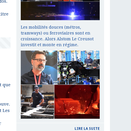
fos.
itre
Les mobilités douces (métros,
tramways) ou ferroviaires sont en
croissance. Alors Alstom Le Creusot
investit et monte en régime.
t que
ouve.
t Les
r
LIRE LA SUITE