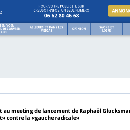
POUR VOTRE PUBLICITÉ SUR
ANNONC
CREUSOT-INFOS, UN SEUL NUMÉRO
e
06 62 80 46 68
TIR, VOIR,
AILLEURS ET DANS LES
SAONE ET
, DECOUVRIR,
OPINION
MÉDIAS
LOIRE
LIRE
était au meeting de lancement de Raphaël Glucksma
» contre la «gauche radicale»