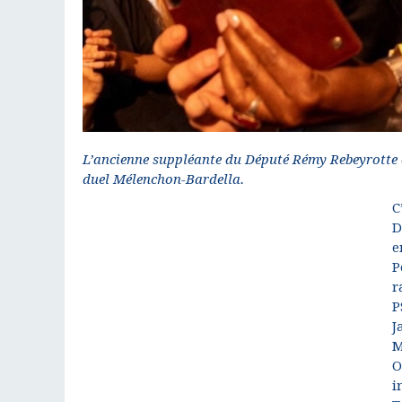
L’ancienne suppléante du Député Rémy Rebeyrotte e
duel Mélenchon-Bardella.
C
D
e
P
r
P
J
M
O
i