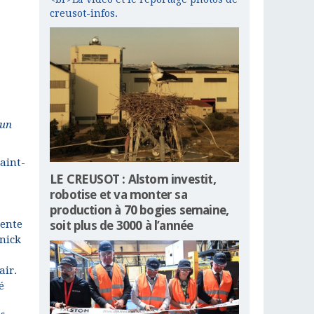
creusot-infos.
 un
aint-
LE CREUSOT : Alstom investit,
robotise et va monter sa
production à 70 bogies semaine,
dente
soit plus de 3000 à l’année
nnick
air.
é