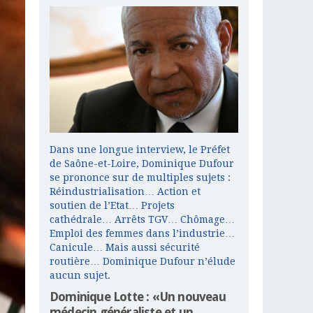
Dans une longue interview, le Préfet
de Saône-et-Loire, Dominique Dufour
se prononce sur de multiples sujets :
Réindustrialisation… Action et
soutien de l’Etat… Projets
cathédrale… Arrêts TGV… Chômage…
Emploi des femmes dans l’industrie…
Canicule… Mais aussi sécurité
routière… Dominique Dufour n’élude
aucun sujet.
Dominique Lotte : «Un nouveau
médecin généraliste et un