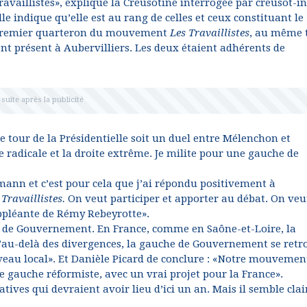
ravaillistes», explique la Creusotine interrogée par creusot-in
lle indique qu’elle est au rang de celles et ceux constituant le
remier quarteron du mouvement
Les Travaillistes
, au même t
nt présent à Aubervilliers. Les deux étaient adhérents de
 tour de la Présidentielle soit un duel entre Mélenchon et
 radicale et la droite extrême. Je milite pour une gauche de
mann et c’est pour cela que j’ai répondu positivement à
 Travaillistes.
On veut participer et apporter au débat. On veu
suppléante de Rémy Rebeyrotte».
 de Gouvernement. En France, comme en Saône-et-Loire, la
’au-delà des divergences, la gauche de Gouvernement se retr
niveau local». Et Danièle Picard de conclure : «Notre mouvemen
ne gauche réformiste, avec un vrai projet pour la France».
tives qui devraient avoir lieu d’ici un an. Mais il semble clai