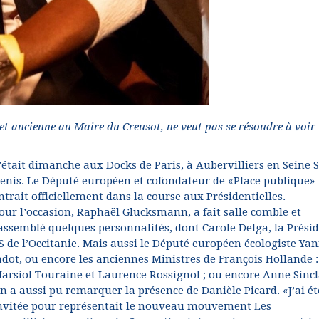
t ancienne au Maire du Creusot, ne veut pas se résoudre à voir
’était dimanche aux Docks de Paris, à Aubervilliers en Seine S
enis. Le Député européen et cofondateur de «Place publique»
ntrait officiellement dans la course aux Présidentielles.
our l’occasion, Raphaël Glucksmann, a fait salle comble et
assemblé quelques personnalités, dont Carole Delga, la Prési
S de l’Occitanie. Mais aussi le Député européen écologiste Ya
adot, ou encore les anciennes Ministres de François Hollande :
arsiol Touraine et Laurence Rossignol ; ou encore Anne Sincl
n a aussi pu remarquer la présence de Danièle Picard. «J’ai ét
nvitée pour représentait le nouveau mouvement Les