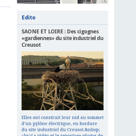
Edito
SAONE ET LOIRE : Des cigognes
«gardiennes» du site industriel du
Creusot
Elles ont construit leur nid au sommet
d’un pylône électrique, en bordure
du site industriel du Creusot.&nbsp;
<br>La vidéo et le reportage photos de