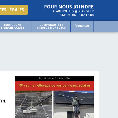
POUR NOUS JOINDRE
ES LÉGALES
ALAIN.BOLLERY@ORANGE.FR
SMS AU 06.98.82.18.88
BOURGOGNE
COMMUNAUTÉ LE
ÉCONOMIE
FRANCHE COMTE
CREUSOT MONTCEAU
nn,