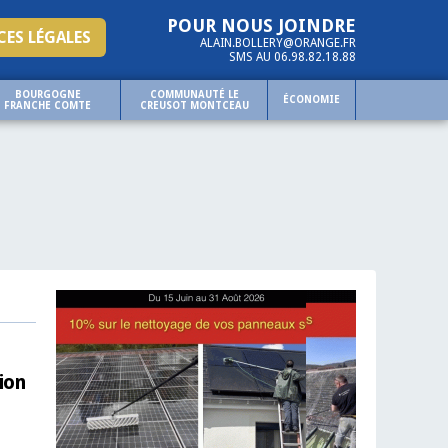
POUR NOUS JOINDRE
ES LÉGALES
ALAIN.BOLLERY@ORANGE.FR
SMS AU 06.98.82.18.88
BOURGOGNE
COMMUNAUTÉ LE
ÉCONOMIE
FRANCHE COMTE
CREUSOT MONTCEAU
ion