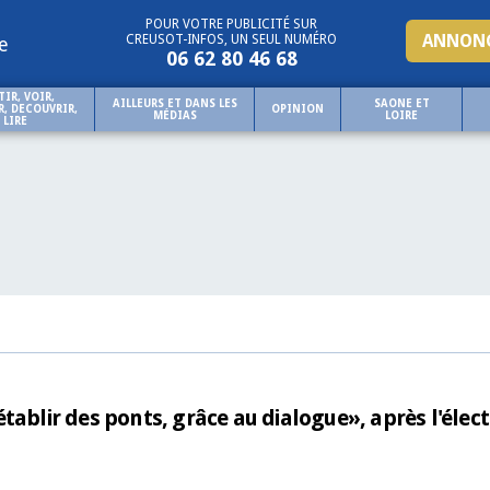
POUR VOTRE PUBLICITÉ SUR
ANNONC
CREUSOT-INFOS, UN SEUL NUMÉRO
e
06 62 80 46 68
TIR, VOIR,
AILLEURS ET DANS LES
SAONE ET
, DECOUVRIR,
OPINION
MÉDIAS
LOIRE
LIRE
tablir des ponts, grâce au dialogue», après l'élect