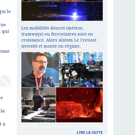
qui le
que
Les mobilités douces (métros,
à qui
tramways) ou ferroviaires sont en
e
croissance. Alors Alstom Le Creusot
investit et monte en régime.
ienne
es
 la
t à
LIRE LA SUITE