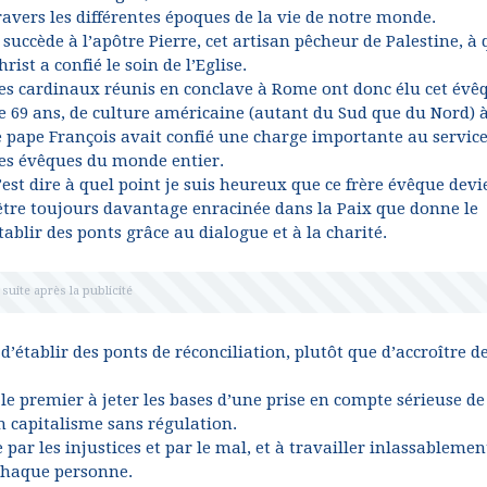
ravers les différentes époques de la vie de notre monde.
l succède à l’apôtre Pierre, cet artisan pêcheur de Palestine, à 
hrist a confié le soin de l’Eglise.
es cardinaux réunis en conclave à Rome ont donc élu cet évê
e 69 ans, de culture américaine (autant du Sud que du Nord) 
e pape François avait confié une charge importante au servic
es évêques du monde entier.
’est dire à quel point je suis heureux que ce frère évêque dev
 être toujours davantage enracinée dans la Paix que donne le
ablir des ponts grâce au dialogue et à la charité.
d’établir des ponts de réconciliation, plutôt que d’accroître d
le premier à jeter les bases d’une prise en compte sérieuse de
 capitalisme sans régulation.
 par les injustices et par le mal, et à travailler inlassablemen
 chaque personne.