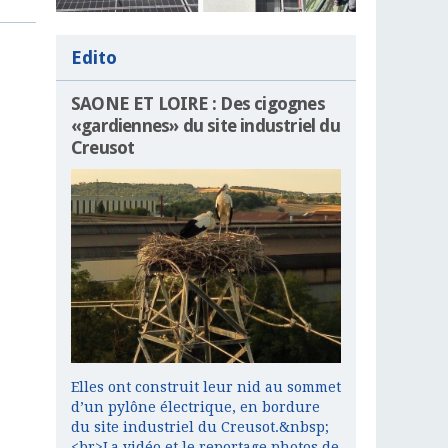
Edito
SAONE ET LOIRE : Des cigognes
«gardiennes» du site industriel du
Creusot
Elles ont construit leur nid au sommet
d’un pylône électrique, en bordure
du site industriel du Creusot.&nbsp;
<br>La vidéo et le reportage photos de