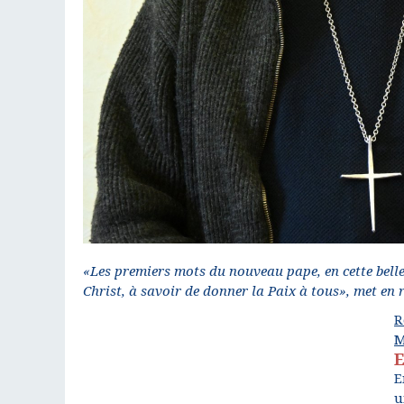
«Les premiers mots du nouveau pape, en cette belle 
Christ, à savoir de donner la Paix à tous», met en r
R
M
E
E
u