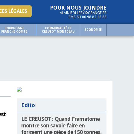
POUR NOUS JOINDRE
ES LÉGALES
ALAIN.BOLLERY@ORANGE.FR
SMS AU 06.98.82.18.88
BOURGOGNE
COMMUNAUTÉ LE
ÉCONOMIE
FRANCHE COMTE
CREUSOT MONTCEAU
Edito
est
LE CREUSOT : Quand Framatome
montre son savoir-faire en
forgeant une pièce de 150 tonnes,