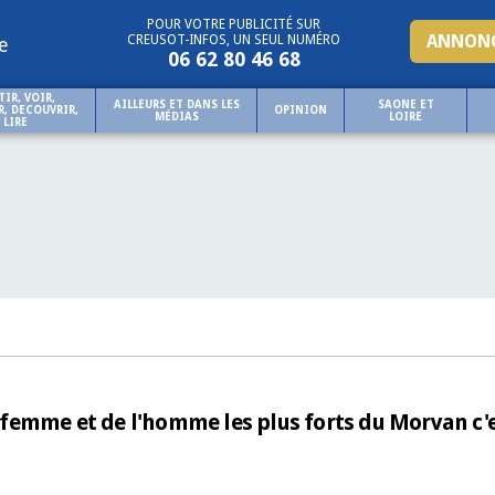
POUR VOTRE PUBLICITÉ SUR
ANNONC
CREUSOT-INFOS, UN SEUL NUMÉRO
e
06 62 80 46 68
TIR, VOIR,
AILLEURS ET DANS LES
SAONE ET
, DECOUVRIR,
OPINION
MÉDIAS
LOIRE
LIRE
femme et de l'homme les plus forts du Morvan c'