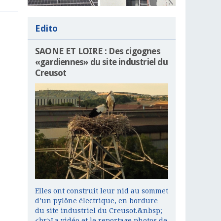
Edito
SAONE ET LOIRE : Des cigognes
«gardiennes» du site industriel du
Creusot
Elles ont construit leur nid au sommet
d’un pylône électrique, en bordure
du site industriel du Creusot.&nbsp;
<br>La vidéo et le reportage photos de