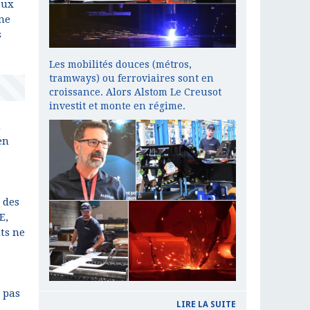
aux
une
s
Les mobilités douces (métros,
tramways) ou ferroviaires sont en
croissance. Alors Alstom Le Creusot
investit et monte en régime.
u
en
 des
E,
ts ne
 pas
LIRE LA SUITE