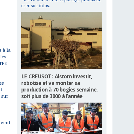
creusot-infos.
s à la
les
 TPE-
LE CREUSOT : Alstom investit,
robotise et va monter sa
es
production à 70 bogies semaine,
et
soit plus de 3000 à l’année
 sur
uvent