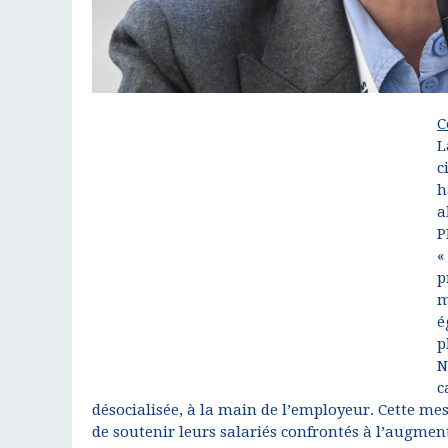
C
L
c
h
a
P
«
p
m
é
p
N
c
désocialisée, à la main de l’employeur. Cette me
de soutenir leurs salariés confrontés à l’augmen