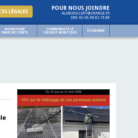
POUR NOUS JOINDRE
ES LÉGALES
ALAIN.BOLLERY@ORANGE.FR
SMS AU 06.98.82.18.88
BOURGOGNE
COMMUNAUTÉ LE
ÉCONOMIE
FRANCHE COMTE
CREUSOT MONTCEAU
le