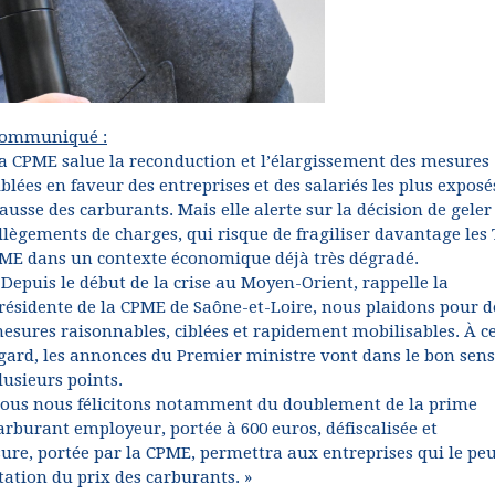
ommuniqué :
a CPME salue la reconduction et l’élargissement des mesures
iblées en faveur des entreprises et des salariés les plus exposé
ausse des carburants. Mais elle alerte sur la décision de geler 
llègements de charges, qui risque de fragiliser davantage les
ME dans un contexte économique déjà très dégradé.
 Depuis le début de la crise au Moyen-Orient, rappelle la
résidente de la CPME de Saône-et-Loire, nous plaidons pour d
esures raisonnables, ciblées et rapidement mobilisables. À c
gard, les annonces du Premier ministre vont dans le bon sens
lusieurs points.
ous nous félicitons notamment du doublement de la prime
arburant employeur, portée à 600 euros, défiscalisée et
sure, portée par la CPME, permettra aux entreprises qui le pe
tation du prix des carburants. »