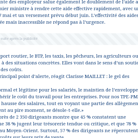
ante des employeur salue également le doublement de l’aide 
ier ministre à rendre cette aide effective rapidement, avec 
7 mai et un versement prévu début juin. L’effectivité des aide
cée mais inaccessible ne répond pas à l’urgence.
rt routier, le BTP, les taxis, les pêcheurs, les agriculteurs o
à des situations concrètes. Elles vont dans le sens d’un souti
 des coûts.
ncipal point d’alerte, réagit Clarisse MAILLET : le gel des
ormal et légitime pour les salariés, le maintien de l’enveloppe
ir le coût du travail pour les entreprises. Pour nos TPE-PM
a hausse des salaires, tout en voyant une partie des allègemen
ient au pire moment, se désole-t-elle.»
rès de 2 350 dirigeants montre que 45 % constatent une
ue 38 % jugent leur trésorerie tendue ou critique, et que 78 %
 au Moyen-Orient. Surtout, 57 % des dirigeants ne répercutent
coûts sur leurs prix de vente.