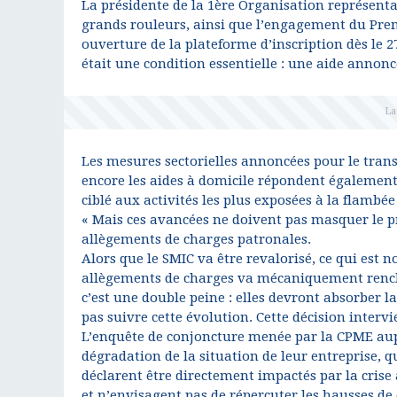
La présidente de la 1ère Organisation représent
grands rouleurs, ainsi que l’engagement du Prem
ouverture de la plateforme d’inscription dès le 2
était une condition essentielle : une aide annon
Les mesures sectorielles annoncées pour le transpo
encore les aides à domicile répondent également 
ciblé aux activités les plus exposées à la flambée
« Mais ces avancées ne doivent pas masquer le pri
allègements de charges patronales.
Alors que le SMIC va être revalorisé, ce qui est n
allègements de charges va mécaniquement renchér
c’est une double peine : elles devront absorber l
pas suivre cette évolution. Cette décision interv
L’enquête de conjoncture menée par la CPME aup
dégradation de la situation de leur entreprise, q
déclarent être directement impactés par la crise
et n’envisagent pas de répercuter les hausses de 