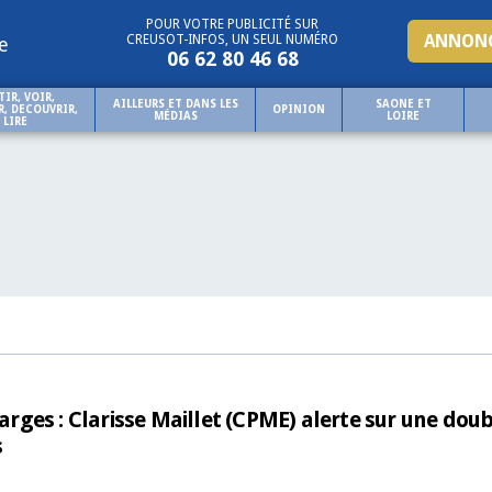
POUR VOTRE PUBLICITÉ SUR
ANNONC
CREUSOT-INFOS, UN SEUL NUMÉRO
e
06 62 80 46 68
TIR, VOIR,
AILLEURS ET DANS LES
SAONE ET
, DECOUVRIR,
OPINION
MÉDIAS
LOIRE
LIRE
ges : Clarisse Maillet (CPME) alerte sur une doub
s