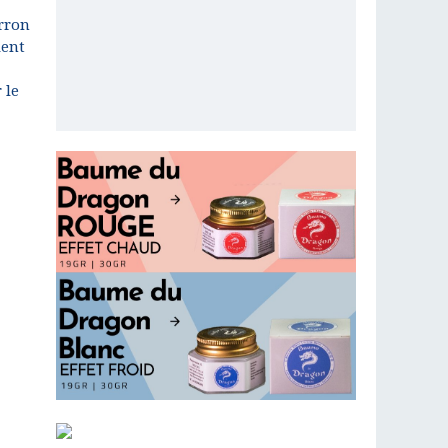
rron
ient
 le