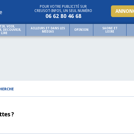
POUR VOTRE PUBLICITÉ SUR
ANNONC
CREUSOT-INFOS, UN SEUL NUMÉRO
e
06 62 80 46 68
TIR, VOIR,
AILLEURS ET DANS LES
SAONE ET
, DECOUVRIR,
OPINION
MÉDIAS
LOIRE
LIRE
CHERCHE
ttes ?