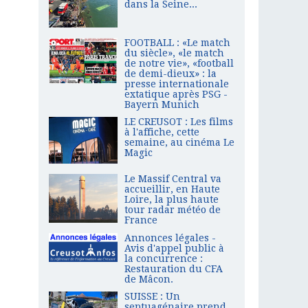
dans la Seine...
FOOTBALL : «Le match
du siècle», «le match
de notre vie», «football
de demi-dieux» : la
presse internationale
extatique après PSG -
Bayern Munich
LE CREUSOT : Les films
à l'affiche, cette
semaine, au cinéma Le
Magic
Le Massif Central va
accueillir, en Haute
Loire, la plus haute
tour radar météo de
France
Annonces légales -
Avis d'appel public à
la concurrence :
Restauration du CFA
de Mâcon.
SUISSE : Un
septuagénaire prend