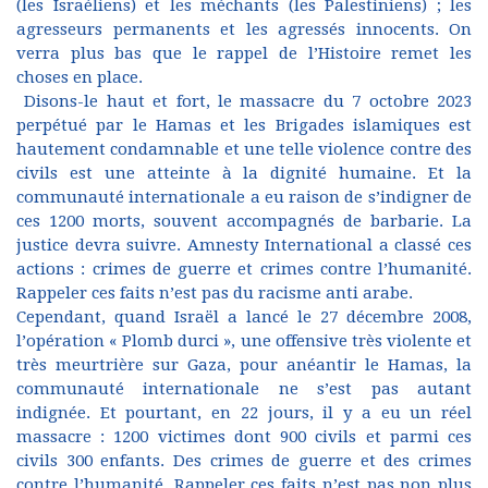
(les Israéliens) et les méchants (les Palestiniens) ; les
agresseurs permanents et les agressés innocents. On
verra plus bas que le rappel de l’Histoire remet les
choses en place.
Disons-le haut et fort, le massacre du 7 octobre 2023
perpétué par le Hamas et les Brigades islamiques est
hautement condamnable et une telle violence contre des
civils est une atteinte à la dignité humaine. Et la
communauté internationale a eu raison de s’indigner de
ces 1200 morts, souvent accompagnés de barbarie. La
justice devra suivre. Amnesty International a classé ces
actions : crimes de guerre et crimes contre l’humanité.
Rappeler ces faits n’est pas du racisme anti arabe.
Cependant, quand Israël a lancé le 27 décembre 2008,
l’opération « Plomb durci », une offensive très violente et
très meurtrière sur Gaza, pour anéantir le Hamas, la
communauté internationale ne s’est pas autant
indignée. Et pourtant, en 22 jours, il y a eu un réel
massacre : 1200 victimes dont 900 civils et parmi ces
civils 300 enfants. Des crimes de guerre et des crimes
contre l’humanité. Rappeler ces faits n’est pas non plus