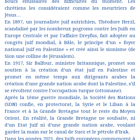
boucs émissaires des difficultés du moment. Les
chrétiens les considéraient comme les meurtriers de
Jésus…
En 1897, un journaliste juif autrichien, Théodore Herzl,
scandalisé par les nombreux pogroms contre les Juifs en
Europe Centrale et par l’affaire Dreyfus, fait adopter au
congrès juif mondial, à Bâle, le principe d’un « foyer
national juif en Palestine » et créé ainsi le sionisme (de
Sion une colline de Jérusalem).
En 1917, Sir Balfour, ministre britannique, promet son
soutien à la création d’un état juif en Palestine et
promet en même temps aux dirigeants arabes la
création d’une grande nation arabe dont la Palestine, s’il
se révoltent contre l’occupation turque (ottomane).
Après la 1ème guerre mondiale, la Société des Nations
(SDN) confie, en protectorat, la Syrie et le Liban à la
France et à la Grande Bretagne tout le reste du Moyen
Orient. En réalité, la Grande Bretagne ne souhaite, ni
d’un Etat Juif ni d’une grande nation arabe, voulant
garder la main sur le canal de Suez et le pétrole d’Irak.
Dans les années 2021, des Juifs européens commencent à