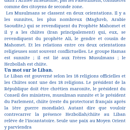
dans l’Armée israélienne, pas les Palestiniens, considérés
comme des citoyens de seconde zone.
Les Musulmans se classent en deux orientations. Il y a
les sunnites, les plus nombreux (Maghreb, Arabie
Saoudite,) qui se revendiquent du Prophète Mahomet et
il y a les chiites (Iran principalement) qui, eux, se
revendiquent du prophète Ali, le gendre et cousin de
Mahomet. Et les relations entre ces deux orientations
religieuses sont souvent conflictuelles. Le groupe Hamas
est sunnite ; il est lié aux Frères Musulmans ; le
Hezbollah est chiite.
Un mot sur le Liban.
Le Liban est gouverné selon les 18 religions officielles et
les Chiites sont une des 18 religions. Le président de la
République doit être chrétien maronite, le président du
Conseil des ministres, musulman sunnite et le président
du Parlement, chiite (reste du protectorat français après
la 1ère guerre mondiale). Autant dire que vouloir
contrecarrer la présence Hezbollah/chiite au Liban
relève de l’incantatoire. Seule une paix au Moyen Orient
y parviendra