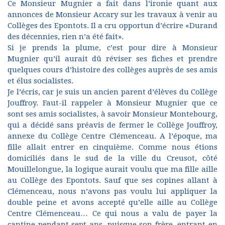
Ce Monsieur Mugnier a fait dans l’ironie quant aux
annonces de Monsieur Accary sur les travaux à venir au
Collèges des Epontots. Il a cru opportun d’écrire «Durand
des décennies, rien n’a été fait».
Si je prends la plume, c’est pour dire à Monsieur
Mugnier qu’il aurait dû réviser ses fiches et prendre
quelques cours d’histoire des collèges auprès de ses amis
et élus socialistes.
Je l’écris, car je suis un ancien parent d’élèves du Collège
Jouffroy. Faut-il rappeler à Monsieur Mugnier que ce
sont ses amis socialistes, à savoir Monsieur Montebourg,
qui a décidé sans préavis de fermer le Collège Jouffroy,
annexe du Collège Centre Clémenceau. A l’époque, ma
fille allait entrer en cinquième. Comme nous étions
domiciliés dans le sud de la ville du Creusot, côté
Mouillelongue, la logique aurait voulu que ma fille aille
au Collège des Epontots. Sauf que ses copines allant à
Clémenceau, nous n’avons pas voulu lui appliquer la
double peine et avons accepté qu’elle aille au Collège
Centre Clémenceau… Ce qui nous a valu de payer la
cantine pendant sept ans, puisque son frère, entrant en