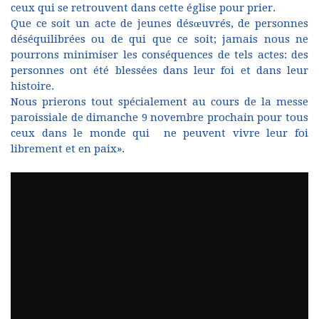
ceux qui se retrouvent dans cette église pour prier.
Que ce soit un acte de jeunes désœuvrés, de personnes
déséquilibrées ou de qui que ce soit; jamais nous ne
pourrons minimiser les conséquences de tels actes: des
personnes ont été blessées dans leur foi et dans leur
histoire.
Nous prierons tout spécialement au cours de la messe
paroissiale de dimanche 9 novembre prochain pour tous
ceux dans le monde qui ne peuvent vivre leur foi
librement et en paix».