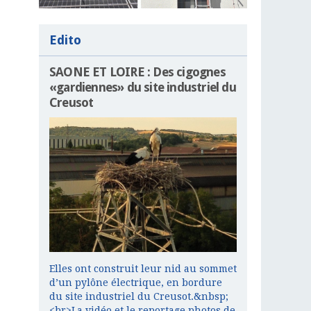
Edito
SAONE ET LOIRE : Des cigognes
«gardiennes» du site industriel du
Creusot
Elles ont construit leur nid au sommet
d’un pylône électrique, en bordure
du site industriel du Creusot.&nbsp;
<br>La vidéo et le reportage photos de