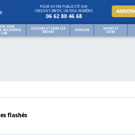
POUR VOTRE PUBLICITÉ SUR
ANNONC
CREUSOT-INFOS, UN SEUL NUMÉRO
e
06 62 80 46 68
TIR, VOIR,
AILLEURS ET DANS LES
SAONE ET
, DECOUVRIR,
OPINION
MÉDIAS
LOIRE
LIRE
es flashés