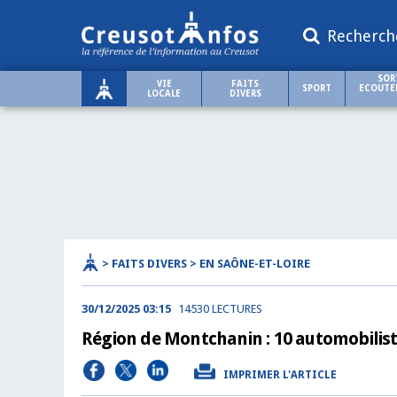
Recherch
SOR
VIE
FAITS
SPORT
ECOUTER
LOCALE
DIVERS
> FAITS DIVERS > EN SAÔNE-ET-LOIRE
30/12/2025 03:15
14530 LECTURES
Région de Montchanin : 10 automobilist
IMPRIMER L'ARTICLE