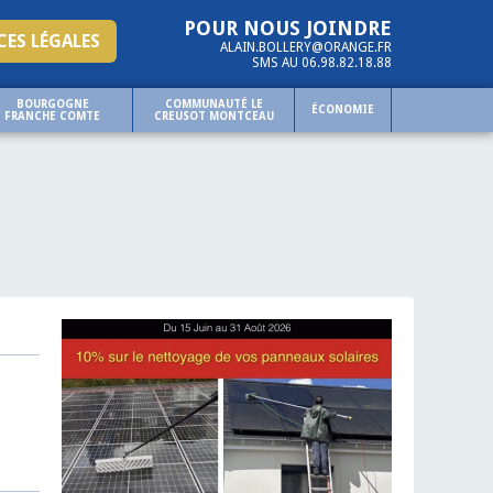
POUR NOUS JOINDRE
ES LÉGALES
ALAIN.BOLLERY@ORANGE.FR
SMS AU 06.98.82.18.88
BOURGOGNE
COMMUNAUTÉ LE
ÉCONOMIE
FRANCHE COMTE
CREUSOT MONTCEAU