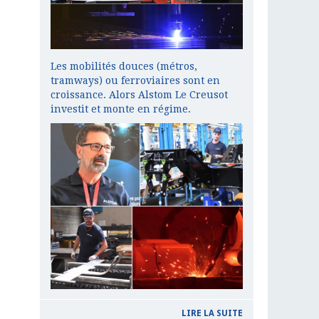
Les mobilités douces (métros,
tramways) ou ferroviaires sont en
croissance. Alors Alstom Le Creusot
investit et monte en régime.
LIRE LA SUITE