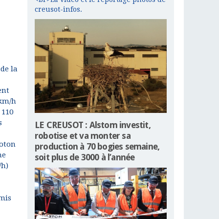
creusot-infos.
 de la
ent
 km/h
 110
s
LE CREUSOT : Alstom investit,
robotise et va monter sa
loton
production à 70 bogies semaine,
ne
soit plus de 3000 à l’année
/h)
rmis