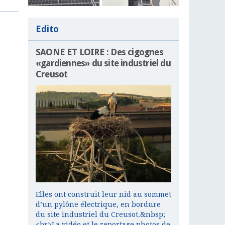
Edito
SAONE ET LOIRE : Des cigognes
«gardiennes» du site industriel du
Creusot
Elles ont construit leur nid au sommet
d’un pylône électrique, en bordure
du site industriel du Creusot.&nbsp;
<br>La vidéo et le reportage photos de