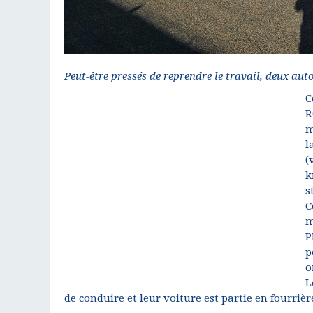
Peut-être pressés de reprendre le travail, deux aut
C
R
m
l
(
k
s
C
m
P
p
o
L
de conduire et leur voiture est partie en fourrièr