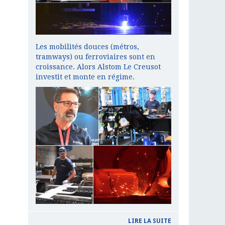
Les mobilités douces (métros,
tramways) ou ferroviaires sont en
croissance. Alors Alstom Le Creusot
investit et monte en régime.
LIRE LA SUITE