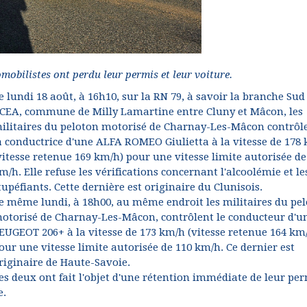
omobilistes ont perdu leur permis et leur voiture.
e lundi 18 août, à 16h10, sur la RN 79, à savoir la branche Sud
CEA, commune de Milly Lamartine entre Cluny et Mâcon, les
ilitaires du peloton motorisé de Charnay-Les-Mâcon contrôl
a conductrice d'une ALFA ROMEO Giulietta à la vitesse de 178
vitesse retenue 169 km/h) pour une vitesse limite autorisée de
m/h. Elle refuse les vérifications concernant l'alcoolémie et le
tupéfiants. Cette dernière est originaire du Clunisois.
e même lundi, à 18h00, au même endroit les militaires du pe
otorisé de Charnay-Les-Mâcon, contrôlent le conducteur d'u
EUGEOT 206+ à la vitesse de 173 km/h (vitesse retenue 164 km
our une vitesse limite autorisée de 110 km/h. Ce dernier est
riginaire de Haute-Savoie.
es deux ont fait l'objet d'une rétention immédiate de leur pe
e.