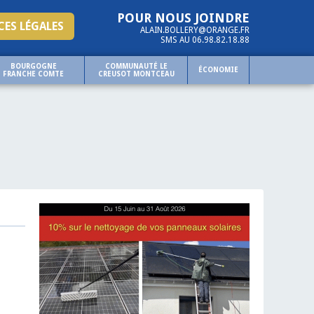
POUR NOUS JOINDRE
ES LÉGALES
ALAIN.BOLLERY@ORANGE.FR
SMS AU 06.98.82.18.88
BOURGOGNE
COMMUNAUTÉ LE
ÉCONOMIE
FRANCHE COMTE
CREUSOT MONTCEAU