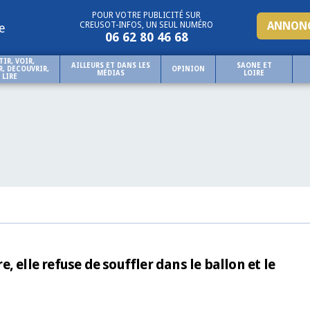
POUR VOTRE PUBLICITÉ SUR
ANNONC
CREUSOT-INFOS, UN SEUL NUMÉRO
e
06 62 80 46 68
TIR, VOIR,
AILLEURS ET DANS LES
SAONE ET
, DECOUVRIR,
OPINION
MÉDIAS
LOIRE
LIRE
 elle refuse de souffler dans le ballon et le