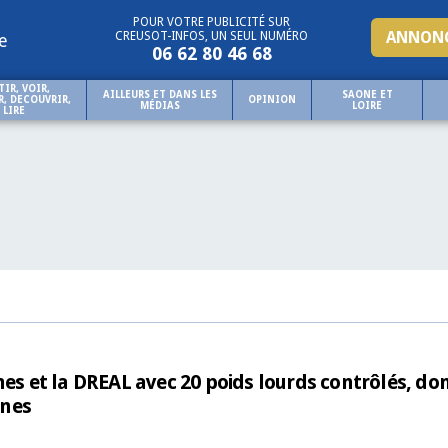
POUR VOTRE PUBLICITÉ SUR
ANNONC
CREUSOT-INFOS, UN SEUL NUMÉRO
e
06 62 80 46 68
TIR, VOIR,
AILLEURS ET DANS LES
SAONE ET
, DECOUVRIR,
OPINION
MÉDIAS
LOIRE
LIRE
 et la DREAL avec 20 poids lourds contrôlés, do
nnes