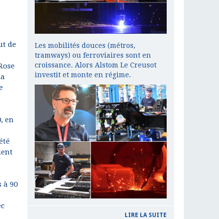
ut de
Les mobilités douces (métros,
tramways) ou ferroviaires sont en
croissance. Alors Alstom Le Creusot
Rose
investit et monte en régime.
la
e
, en
été
ient
 à 90
ec
LIRE LA SUITE