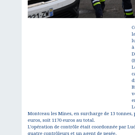
C
l
l
à
D
(
L
c
d
B
v
e
L
Montceau les Mines, en surcharge de 13 tonnes, p
euros, soit 1170 euros au total.
L’opération de contrôle était coordonnée par Lud
quatre contrôleurs et un agent de pesée.