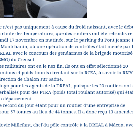
e n’est pas uniquement à cause du froid naissant, avec le déb
a chute des températures, que des routiers ont été refroidis ce
undi 17 novembre en matinée, sur le parking du Pont Jeanne 
 Montchanin, où une opération de contrôles était menée par 
REAL avec le concours des gendarmes de la brigade motorisé
BMO) du Creusot.
es militaires ont eu le nez fin. Ils ont en effet sélectionné 20
amions et poids-lourds circulant sur la RCEA, à savoir la RN70
irection de Chalon sur Saône.
ingo pour les agents de la DREAL, puisque les 20 routiers ont 
erbalisés pour des PTRA (poids total roulant autorisé) qui éta
n dépassement.
e record du jour étant pour un routier d’une entreprise de
our 57 tonnes au lieu de 44 tonnes. Il a donc reçu 13 amendes
ovic Millefant, chef du pôle contrôle à la DREAL à Mâcon, av