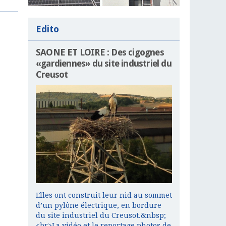
Edito
SAONE ET LOIRE : Des cigognes
«gardiennes» du site industriel du
Creusot
Elles ont construit leur nid au sommet
d’un pylône électrique, en bordure
du site industriel du Creusot.&nbsp;
<br>La vidéo et le reportage photos de