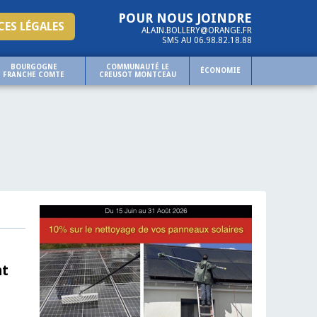
POUR NOUS JOINDRE
ES LÉGALES
ALAIN.BOLLERY@ORANGE.FR
SMS AU 06.98.82.18.88
BOURGOGNE
COMMUNAUTÉ LE
ÉCONOMIE
FRANCHE COMTE
CREUSOT MONTCEAU
nt