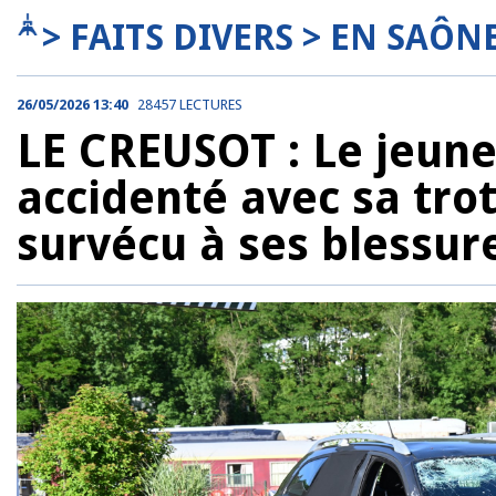
> FAITS DIVERS > EN SAÔN
26/05/2026 13:40
28457 LECTURES
LE CREUSOT : Le jeune
accidenté avec sa trot
survécu à ses blessur