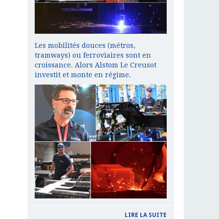
Les mobilités douces (métros,
tramways) ou ferroviaires sont en
croissance. Alors Alstom Le Creusot
investit et monte en régime.
LIRE LA SUITE