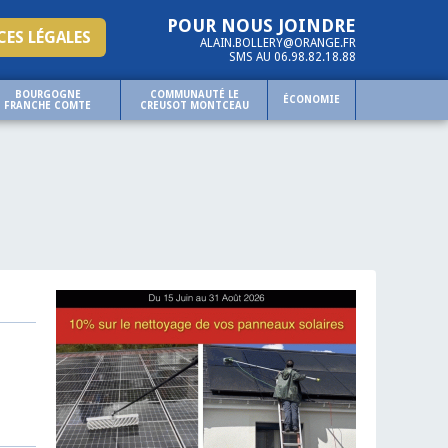
POUR NOUS JOINDRE
ES LÉGALES
ALAIN.BOLLERY@ORANGE.FR
SMS AU 06.98.82.18.88
BOURGOGNE
COMMUNAUTÉ LE
ÉCONOMIE
FRANCHE COMTE
CREUSOT MONTCEAU