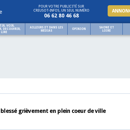
POUR VOTRE PUBLICITÉ SUR
ANNONC
CREUSOT-INFOS, UN SEUL NUMÉRO
e
06 62 80 46 68
TIR, VOIR,
AILLEURS ET DANS LES
SAONE ET
, DECOUVRIR,
OPINION
MÉDIAS
LOIRE
LIRE
 blessé grièvement en plein coeur de ville