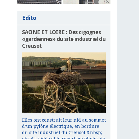
Edito
SAONE ET LOIRE : Des cigognes
«gardiennes» du site industriel du
Creusot
Elles ont construit leur nid au sommet
d’un pylône électrique, en bordure
du site industriel du Creusot.&nbsp;
<br>La vidéo et le reportage photos de