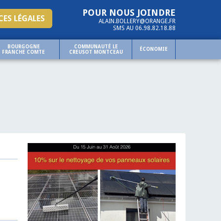
POUR NOUS JOINDRE
ES LÉGALES
ALAIN.BOLLERY@ORANGE.FR
SMS AU 06.98.82.18.88
BOURGOGNE
COMMUNAUTÉ LE
ÉCONOMIE
FRANCHE COMTE
CREUSOT MONTCEAU