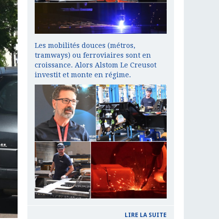
Les mobilités douces (métros,
tramways) ou ferroviaires sont en
croissance. Alors Alstom Le Creusot
investit et monte en régime.
LIRE LA SUITE