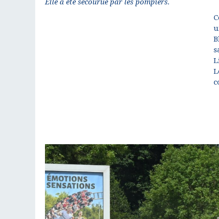
Elle a été secourue par les pompiers.
C
u
B
s
L
L
c