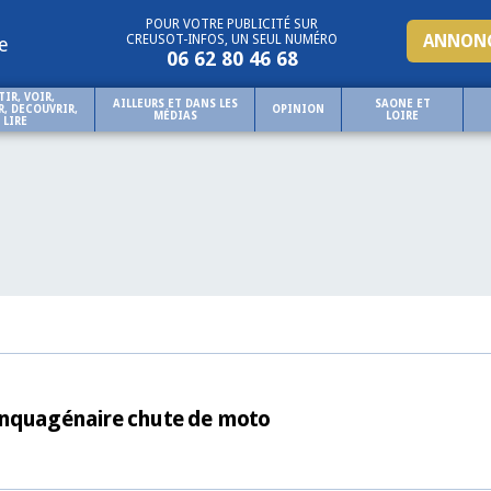
POUR VOTRE PUBLICITÉ SUR
ANNONC
CREUSOT-INFOS, UN SEUL NUMÉRO
e
06 62 80 46 68
TIR, VOIR,
AILLEURS ET DANS LES
SAONE ET
, DECOUVRIR,
OPINION
MÉDIAS
LOIRE
LIRE
inquagénaire chute de moto