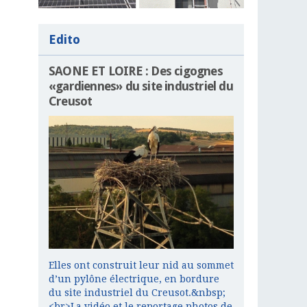
Edito
SAONE ET LOIRE : Des cigognes
«gardiennes» du site industriel du
Creusot
Elles ont construit leur nid au sommet
d’un pylône électrique, en bordure
du site industriel du Creusot.&nbsp;
<br>La vidéo et le reportage photos de