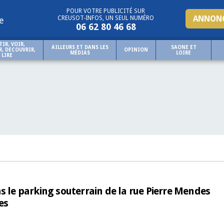
POUR VOTRE PUBLICITÉ SUR
ANNONC
CREUSOT-INFOS, UN SEUL NUMÉRO
e
06 62 80 46 68
TIR, VOIR,
AILLEURS ET DANS LES
SAONE ET
, DECOUVRIR,
OPINION
MÉDIAS
LOIRE
LIRE
s le parking souterrain de la rue Pierre Mendes
es