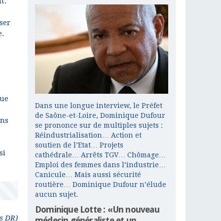
t.
ser
e.
rue
Dans une longue interview, le Préfet
de Saône-et-Loire, Dominique Dufour
ons
se prononce sur de multiples sujets :
Réindustrialisation… Action et
soutien de l’Etat… Projets
si
cathédrale… Arrêts TGV… Chômage…
Emploi des femmes dans l’industrie…
Canicule… Mais aussi sécurité
routière… Dominique Dufour n’élude
aucun sujet.
Dominique Lotte : «Un nouveau
s DR)
médecin généraliste et un