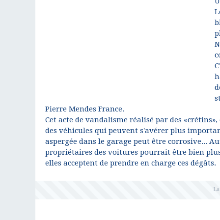
U
L
b
p
N
c
C
h
d
s
Pierre Mendes France.
Cet acte de vandalisme réalisé par des «crétins»
des véhicules qui peuvent s'avérer plus importante
aspergée dans le garage peut être corrosive... Aut
propriétaires des voitures pourrait être bien plus 
elles acceptent de prendre en charge ces dégâts.