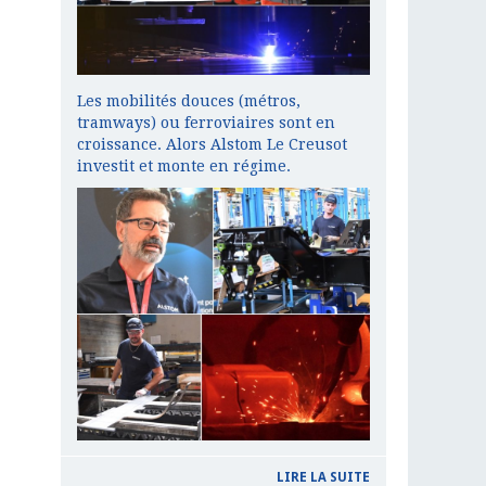
Les mobilités douces (métros,
tramways) ou ferroviaires sont en
croissance. Alors Alstom Le Creusot
investit et monte en régime.
LIRE LA SUITE