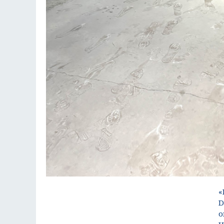
«
D
o