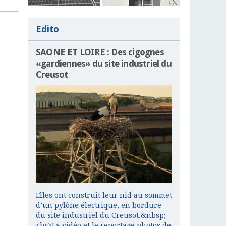
Edito
SAONE ET LOIRE : Des cigognes
«gardiennes» du site industriel du
Creusot
Elles ont construit leur nid au sommet
d’un pylône électrique, en bordure
du site industriel du Creusot.&nbsp;
<br>La vidéo et le reportage photos de