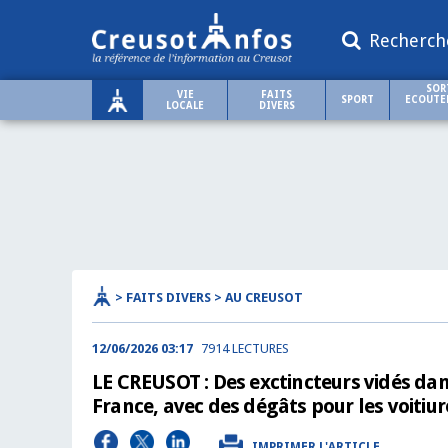
Recherch
SOR
VIE
FAITS
SPORT
ECOUTER
LOCALE
DIVERS
> FAITS DIVERS > AU CREUSOT
12/06/2026 03:17
7914 LECTURES
LE CREUSOT : Des exctincteurs vidés dan
France, avec des dégâts pour les voitiur
IMPRIMER L'ARTICLE