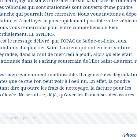
n nettoyage du sol va être effectué sur la surface de roulemen
es véhicules qui sont stationnés sont couverts d'une poudre
lanche qui pourrait être corrosive. Nous vous invitons à dépo
lainte et à nettoyer le plus rapidement possible votre véhicul
ous vous remercions pour votre compréhension Bien
ordialement. LE SYNDIC».
'est le message délivré, par l'OPAC de Saône-et-Loire, aux
abitants du quartier Saint-Laurent qui ont eu leur voiture
égradée, dans la nuit de mercredi à jeudi, alors qu'elle était
tationnée dans le Parking souterrain de l'ilot Saint-Laurent, 
, est bien évidemment inadmissible. Il a généré des dégradati
s que ce que l'on peut voir à l'oeil nu. En effet, la poudre
ant dire qu'outre les frais de nettoyage, la facture pour les
élevée. Ne serait-ce, déjà, qu'avec les franchises des assures, 
(Photo