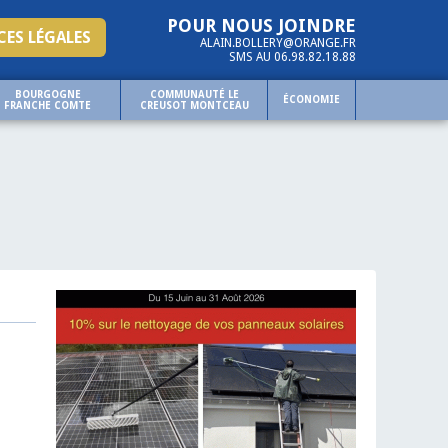
POUR NOUS JOINDRE
ES LÉGALES
ALAIN.BOLLERY@ORANGE.FR
SMS AU 06.98.82.18.88
BOURGOGNE
COMMUNAUTÉ LE
ÉCONOMIE
FRANCHE COMTE
CREUSOT MONTCEAU