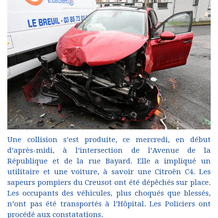
Une collision s’est produite, ce mercredi, en début
d’après-midi, à l’intersection de l’Avenue de la
République et de la rue Bayard. Elle a impliqué un
utilitaire et une voiture, à savoir une Citroën C4. Les
sapeurs pompiers du Creusot ont été dépêchés sur place.
Les occupants des véhicules, plus choqués que blessés,
n’ont pas été transportés à l’Hôpital. Les Policiers ont
procédé aux constatations.