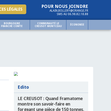
POUR NOUS JOINDRE
ES LÉGALES
ALAIN.BOLLERY@ORANGE.FR
SMS AU 06.98.82.18.88
BOURGOGNE
COMMUNAUTÉ LE
ÉCONOMIE
FRANCHE COMTE
CREUSOT MONTCEAU
Edito
LE CREUSOT : Quand Framatome
montre son savoir-faire en
forgeant une pièce de 150 tonnes,