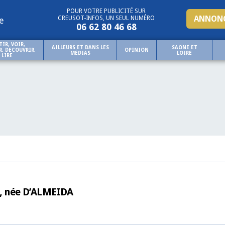
POUR VOTRE PUBLICITÉ SUR
ANNONC
CREUSOT-INFOS, UN SEUL NUMÉRO
e
06 62 80 46 68
TIR, VOIR,
AILLEURS ET DANS LES
SAONE ET
, DECOUVRIR,
OPINION
MÉDIAS
LOIRE
LIRE
O, née D’ALMEIDA