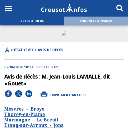
ACTUS & INFOS
ANNONCES & PROMOS
> ETAT CIVIL > AVIS DE DÉCÈS
02/06/2026 18:37
5686 LECTURES
Avis de décès : M. Jean-Louis LAMALLE, dit
«Gouet»
IMPRIMER L'ARTICLE
Mesvres – Broye
Thorey-en-Plaine
Marmagne – Le Breuil
Etang-sur-Arroux - Jons