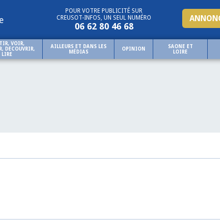
POUR VOTRE PUBLICITÉ SUR
ANNONC
CREUSOT-INFOS, UN SEUL NUMÉRO
e
06 62 80 46 68
TIR, VOIR,
AILLEURS ET DANS LES
SAONE ET
, DECOUVRIR,
OPINION
MÉDIAS
LOIRE
LIRE