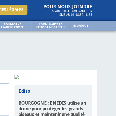
POUR NOUS JOINDRE
ES LÉGALES
ALAIN.BOLLERY@ORANGE.FR
SMS AU 06.98.82.18.88
BOURGOGNE
COMMUNAUTÉ LE
ÉCONOMIE
FRANCHE COMTE
CREUSOT MONTCEAU
Edito
BOURGOGNE : ENEDIS utilise un
drone pour protéger les grands
oiseaux et maintenir une qualité