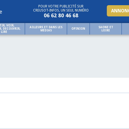
POUR VOTRE PUBLICITÉ SUR
ANNONC
CREUSOT-INFOS, UN SEUL NUMÉRO
e
06 62 80 46 68
TIR, VOIR,
AILLEURS ET DANS LES
SAONE ET
, DECOUVRIR,
OPINION
MÉDIAS
LOIRE
LIRE