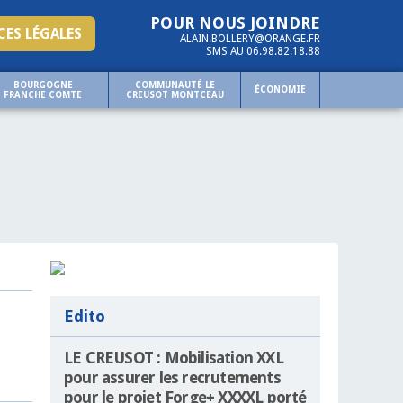
POUR NOUS JOINDRE
ES LÉGALES
ALAIN.BOLLERY@ORANGE.FR
SMS AU 06.98.82.18.88
BOURGOGNE
COMMUNAUTÉ LE
ÉCONOMIE
FRANCHE COMTE
CREUSOT MONTCEAU
Edito
LE CREUSOT : Mobilisation XXL
pour assurer les recrutements
pour le projet Forge+ XXXXL porté