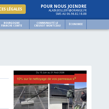
POUR NOUS JOINDRE
ES LÉGALES
ALAIN.BOLLERY@ORANGE.FR
SMS AU 06.98.82.18.88
BOURGOGNE
COMMUNAUTÉ LE
ÉCONOMIE
FRANCHE COMTE
CREUSOT MONTCEAU