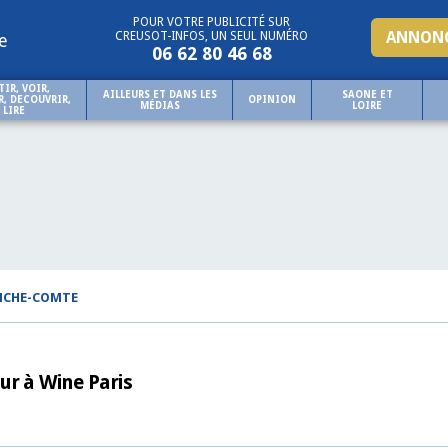
POUR VOTRE PUBLICITÉ SUR
ANNONC
CREUSOT-INFOS, UN SEUL NUMÉRO
e
06 62 80 46 68
TIR, VOIR,
AILLEURS ET DANS LES
SAONE ET
, DECOUVRIR,
OPINION
MÉDIAS
LOIRE
LIRE
NCHE-COMTE
ur à Wine Paris