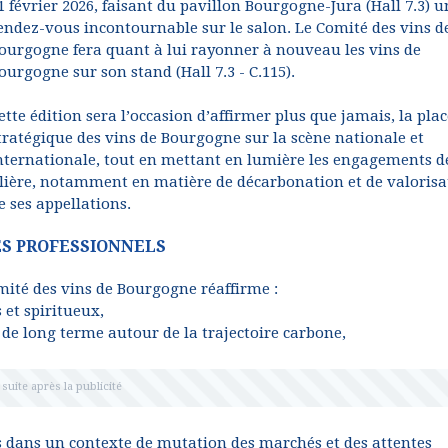
1 février 2026, faisant du pavillon Bourgogne-Jura (Hall 7.3) u
endez-vous incontournable sur le salon. Le Comité des vins d
ourgogne fera quant à lui rayonner à nouveau les vins de
ourgogne sur son stand (Hall 7.3 - C.115).
ette édition sera l’occasion d’affirmer plus que jamais, la plac
tratégique des vins de Bourgogne sur la scène nationale et
nternationale, tout en mettant en lumière les engagements d
ilière, notamment en matière de décarbonation et de valorisa
e ses appellations.
ES PROFESSIONNELS
omité des vins de Bourgogne réaffirme :
 et spiritueux,
 de long terme autour de la trajectoire carbone,
s dans un contexte de mutation des marchés et des attentes