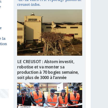
n
creusot-infos.
e
e
e la
tion
LE CREUSOT : Alstom investit,
robotise et va monter sa
production à 70 bogies semaine,
soit plus de 3000 à l’année