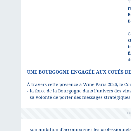
1
r
B
B
C
s
i
f
d
UNE BOURGOGNE ENGAGÉE AUX COTÉS D
À travers cette présence à Wine Paris 2026, le C
- la force de la Bourgogne dans l’univers des vins
- sa volonté de porter des messages stratégiques
- son ambition d’accompagner les professionnel