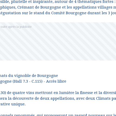
ble, plurielle et inspirante, autour de 4 thématiques fortes :
hiques, Crémant de Bourgogne et les appellations villages 
 dégustation sur le stand du Comité Bourgogne durant les 3 jo
limats du vignoble de Bourgogne
gne (Hall 7.3 - C.115) - Accès libre
30) de quatre vins mettront en lumière la finesse et la divers
era la découverte de deux appellations, avec deux Climats p
rative unique.
sionnels renommés, qui proposeront un regard nouveau sur l