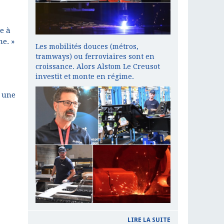
e à
e. »
Les mobilités douces (métros,
tramways) ou ferroviaires sont en
croissance. Alors Alstom Le Creusot
investit et monte en régime.
s une
LIRE LA SUITE