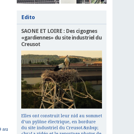
Edito
SAONE ET LOIRE : Des cigognes
«gardiennes» du site industriel du
Creusot
Elles ont construit leur nid au sommet
d’un pylône électrique, en bordure
du site industriel du Creusot.&nbsp;
9 au
<br>La vidéo et le reportage photos de