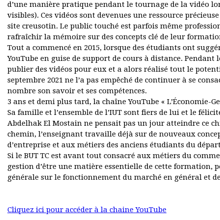
d’une manière pratique pendant le tournage de la vidéo lor
visibles). Ces vidéos sont devenues une ressource précieuse
site creusotin. Le public touché est parfois même professio
rafraîchir la mémoire sur des concepts clé de leur formation
Tout a commencé en 2015, lorsque des étudiants ont suggér
YouTube en guise de support de cours à distance. Pendant 
publier des vidéos pour eux et a alors réalisé tout le potent
septembre 2021 ne l’a pas empêché de continuer à se consacr
nombre son savoir et ses compétences.
3 ans et demi plus tard, la chaîne YouTube « L’Économie-G
Sa famille et l’ensemble de l’IUT sont fiers de lui et le fé
Abdelhak El Mostain ne pensait pas un jour atteindre ce chi
chemin, l’enseignant travaille déjà sur de nouveaux conce
d’entreprise et aux métiers des anciens étudiants du dépa
Si le BUT TC est avant tout consacré aux métiers du comme
gestion d’être une matière essentielle de cette formation, 
générale sur le fonctionnement du marché en général et des
Cliquez ici pour accéder à la chaine YouTube