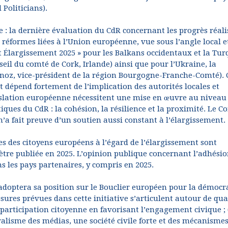
Politicians).
le : la dernière évaluation du CdR concernant les progrès réali
 réformes liées à l’Union européenne, vue sous l’angle local e
et Élargissement 2025 » pour les Balkans occidentaux et la Tur
il du comté de Cork, Irlande) ainsi que pour l’Ukraine, la
linoz, vice-président de la région Bourgogne-Franche-Comté). 
t dépend fortement de l’implication des autorités locales et
gislation européenne nécessitent une mise en œuvre au niveau
litiques du CdR : la cohésion, la résilience et la proximité. Le C
a fait preuve d’un soutien aussi constant à l’élargissement.
des des citoyens européens à l’égard de l’élargissement sont
tre publiée en 2025. L’opinion publique concernant l’adhésio
 les pays partenaires, y compris en 2025.
adoptera sa position sur le Bouclier européen pour la démocr
esures prévues dans cette initiative s’articulent autour de qua
la participation citoyenne en favorisant l’engagement civique ; 
luralisme des médias, une société civile forte et des mécanisme