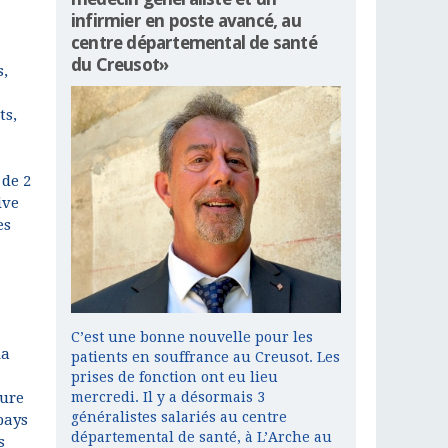
infirmier en poste avancé, au
centre départemental de santé
du Creusot»
s,
ts,
 de 2
ive
es
C’est une bonne nouvelle pour les
la
patients en souffrance au Creusot. Les
prises de fonction ont eu lieu
mercredi. Il y a désormais 3
eure
généralistes salariés au centre
pays
départemental de santé, à L’Arche au
s