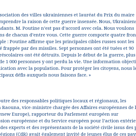
Association des villes ukrainiennes et lauréat du Prix du maire
prendre la raison de cette guerre insensée. Nous, Ukrainien
ndants. M. Poutine n’est pas d’accord avec cela. Nous voulons
s de chacun d’entre vous. Cette guerre comporte quatre fron
e : Poutine affirme que les principales cibles russes sont les
té frappée par des missiles. Sept personnes ont été tuées et 90
éscolaires ont été détruits. Depuis le début de la guerre, plus
 de 1 000 personnes y ont perdu la vie. Une information object
cation avec la population. Pour protéger les citoyens, nous l
cipaux défis auxquels nous faisons face. »
outre des responsables politiques locaux et régionaux, les
Raouna, vice-ministre chargée des Affaires européennes de 
/Renew Europe), rapporteur du Parlement européen sur
ssion européenne et du Service européen pour l’action extéri
des experts et des représentants de la société civile issus des 
égions (CdR) avait également invité de jeunes élus de ces pay