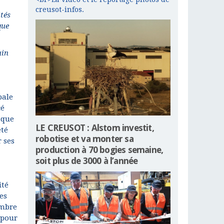
creusot-infos.
ités
que
uin
pale
cé
 que
LE CREUSOT : Alstom investit,
été
robotise et va monter sa
r ses
production à 70 bogies semaine,
soit plus de 3000 à l’année
ité
es
embre
 pour