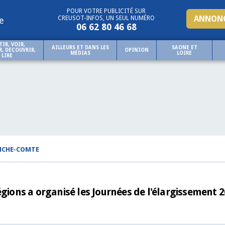
POUR VOTRE PUBLICITÉ SUR
ANNONC
CREUSOT-INFOS, UN SEUL NUMÉRO
e
06 62 80 46 68
TIR, VOIR,
AILLEURS ET DANS LES
SAONE ET
, DECOUVRIR,
OPINION
MÉDIAS
LOIRE
LIRE
NCHE-COMTE
ons a organisé les Journées de l'élargissement 