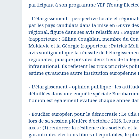
participant à son programme YEP (Young Elected 
- L’élargissement - perspective locale et régiona
par les pays candidats dans la mise en œuvre des
régional, figure dans ses avis relatifs au « Paqu
(rapporteure : Gillian Coughlan, membre du Conse
Moldavie et la Géorgie (rapporteur : Patrick Mo
avis soulignent que la réussite de l’élargissemen
régionales, puisque près des deux tiers de la lé
infranational. Ils reflètent les trois priorités po
estime qu’aucune autre institution européenne n’
- L’élargissement - opinion publique : les attitu
détaillées dans une enquête spéciale Eurobaromè
l’Union est également évaluée chaque année dans
- Bouclier européen pour la démocratie : Le CdR 
lors de sa session plénière d’octobre 2026. Les m
axes : (1) renforcer la résilience des sociétés et 
garantir des élections libres et équitables, le p