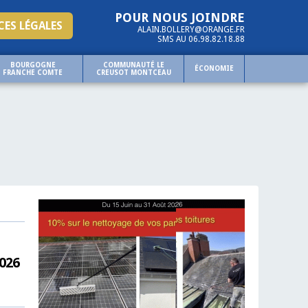
POUR NOUS JOINDRE
ES LÉGALES
ALAIN.BOLLERY@ORANGE.FR
SMS AU 06.98.82.18.88
BOURGOGNE
COMMUNAUTÉ LE
ÉCONOMIE
FRANCHE COMTE
CREUSOT MONTCEAU
2026