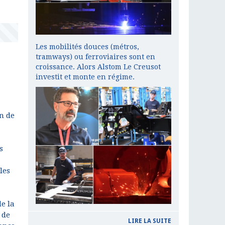
Les mobilités douces (métros,
tramways) ou ferroviaires sont en
croissance. Alors Alstom Le Creusot
investit et monte en régime.
n de
s
les
e la
 de
LIRE LA SUITE