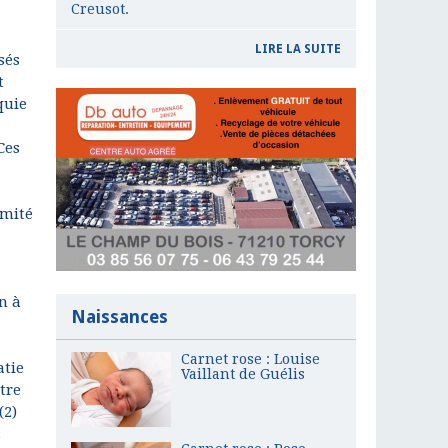
Creusot.
LIRE LA SUITE
sés
t
quie
Ces
omité
n à
Naissances
Carnet rose : Louise
atie
Vaillant de Guélis
tre
(2)
s