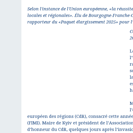
Selon l'instance de l'Union européenne, «la réussit
locales et régionales». Élu de Bourgogne-Franche-Co
rapporteur du «Paquet élargissement 2025» pour l’
C
2
L
l
r
s
l
e
h
M
l
européen des régions (CdR), consacré cette année
(FIMI). Maire de Kyiv et président de l’Associati
d’honneur du CdR, quelques jours après l’invasi