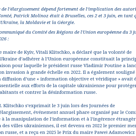
e de l’élargissement dépend fortement de l’implication des autor
mté, Patrick Molinoz était à Bruxelles, ces 2 et 3 juin, en tant 
Ukraine, la Moldavie et la Géorgie.
ommuniqué du Comité des Régions de l'Union européenne du 3 j
026 :
e maire de Kyiv, Vitali Klitschko, a déclaré que la volonté de
’Ukraine d’adhérer à l’Union européenne constituait la princi
aison pour laquelle le président russe Vladimir Poutine a lan
on invasion à grande échelle en 2022. Il a également souligné
a diffusion d’une « information objective et véridique » avait 
ssentielle aux efforts de la capitale ukrainienne pour protége
abitants et contrer la désinformation russe.
. Klitschko s’exprimait le 3 juin lors des Journées de
’élargissement, événement annuel phare organisé par le Com
 à la manipulation de l’information et à l’ingérence étrangèr
on des villes ukrainiennes, il est devenu en 2022 le premier m
on russe, et a reçu en 2025 le Prix du maire Paweł Adamowicz