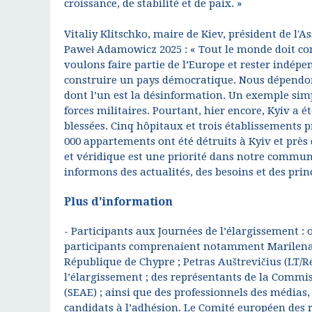
croissance, de stabilité et de paix. »
Vitaliy Klitschko, maire de Kiev, président de l'
Paweł Adamowicz 2025 : « Tout le monde doit com
voulons faire partie de l’Europe et rester indépe
construire un pays démocratique. Nous dépendon
dont l’un est la désinformation. Un exemple simpl
forces militaires. Pourtant, hier encore, Kyiv a é
blessées. Cinq hôpitaux et trois établissements pr
000 appartements ont été détruits à Kyiv et près
et véridique est une priorité dans notre communi
informons des actualités, des besoins et des prin
Plus d'information
- Participants aux Journées de l’élargissement : 
participants comprenaient notamment Marilena 
République de Chypre ; Petras Auštrevičius (LT
l’élargissement ; des représentants de la Commi
(SEAE) ; ainsi que des professionnels des médias, 
candidats à l’adhésion. Le Comité européen des r