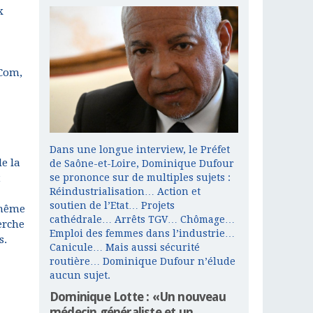
x
PCom,
Dans une longue interview, le Préfet
e la
de Saône-et-Loire, Dominique Dufour
se prononce sur de multiples sujets :
t
Réindustrialisation… Action et
soutien de l’Etat… Projets
 même
cathédrale… Arrêts TGV… Chômage…
erche
Emploi des femmes dans l’industrie…
s.
Canicule… Mais aussi sécurité
routière… Dominique Dufour n’élude
aucun sujet.
Dominique Lotte : «Un nouveau
médecin généraliste et un