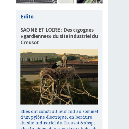
Edito
SAONE ET LOIRE : Des cigognes
«gardiennes» du site industriel du
Creusot
Elles ont construit leur nid au sommet
d’un pylône électrique, en bordure
du site industriel du Creusot.&nbsp;
<br>La vidéo et le reportage photos de